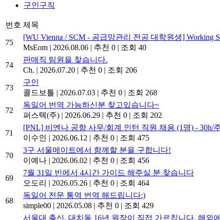
구인구직
번호
제목
[WU Vienna / SCM - 공급망관리 전공 대학원생] Working S
75
MsEom
|
2026.08.06
|
추천 0
|
조회 40
판매직 팀원을 찾습니다.
74
Ch.
|
2026.07.20
|
추천 0
|
조회 206
구인
73
콜드보틀
|
2026.07.03
|
추천 0
|
조회 268
독일어 번역 가능하신분 찾고있습니다~
72
퍼스텍(주)
|
2026.06.29
|
추천 0
|
조회 202
[PNL] 비엔나 공항 사무/회계 인턴 직원 채용 (1명) - 30h/
71
이수인
|
2026.06.12
|
추천 0
|
조회 475
3구 서울메이트에서 함께할 분을 구합니다!
70
이예나
|
2026.06.02
|
추천 0
|
조회 456
7월 31일 빈에서 4시간 가이드 해주실 분 찾습니다
69
오도리
|
2026.05.26
|
추천 0
|
조회 464
독일어 전문 통역 번역 해드립니다:)
68
simple00
|
2026.05.08
|
추천 0
|
조회 429
서울대 출신, 대치동 16년 원장이 직접 가르칩니다. 해외