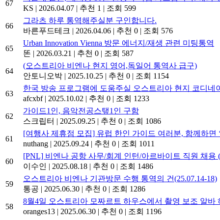
67
KS
|
2026.04.07
|
추천 1
|
조회 599
그라츠 하루 통역해주실분 구인합니다.
66
바른푸드테크
|
2026.04.06
|
추천 0
|
조회 576
Urban Innovation Vienna 방문 에너지/재생 관련 미팅통역
65
똔
|
2026.03.21
|
추천 0
|
조회 587
(오스트리아 비엔나 현지 영어,독일어 통역사 급구)
64
안토니오박
|
2025.10.25
|
추천 0
|
조회 1154
한국 방송 프로그램에 도움주실 오스트리아 현지 코디네
63
afcxbf
|
2025.10.02
|
추천 0
|
조회 1233
가이드1인, 음악전공스탶1인 구함
62
스크립터
|
2025.09.25
|
추천 0
|
조회 1086
[여행사 제휴점 모집] 유럽 한인 가이드 여러분, 함께하면 
61
nuthang
|
2025.09.24
|
추천 0
|
조회 1011
[PNL] 비엔나 공항 사무/회계 인턴/아르바이트 직원 채용 (1명
60
이수인
|
2025.08.18
|
추천 0
|
조회 1486
오스트리아 비엔나 기관방문 수행 통역의 건(25.07.14-18)
59
통공
|
2025.06.30
|
추천 0
|
조회 1286
8월4일 오스트리아 모짜르트 하우스에서 촬영 보조 알바 
58
oranges13
|
2025.06.30
|
추천 0
|
조회 1196