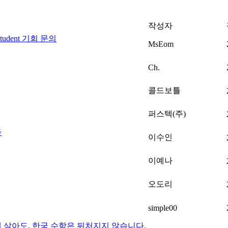
작성자
tudent 기회 문의
MsEom
Ch.
콜드보틀
퍼스텍(주)
주
이수인
이예나
오도리
simple00
에 살아도, 한국 수학은 뒤처지지 않습니다.