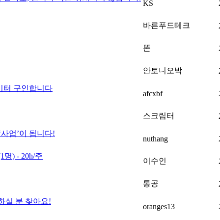
KS
바른푸드테크
똔
안토니오박
이터 구인합니다
afcxbf
스크립터
‘사업’이 됩니다!
nuthang
) - 20h/주
이수인
통공
하실 분 찾아요!
oranges13