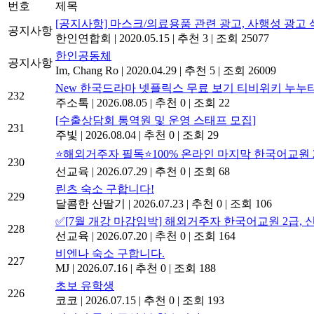
번호
제목
[공지사항] 마스크/의료용품 관련 광고, 사행성 광고 
공지사항
한인연합회
|
2020.05.15
|
추천 3
|
조회 25077
한인공동체
공지사항
Im, Chang Ro
|
2020.04.29
|
추천 5
|
조회 26009
New
한국드라마 넷플릭스 무료 보기 티비위키 누누
232
주소톡
|
2026.08.05
|
추천 0
|
조회 22
[수출상담회 통역원 및 운영 스태프 모집]
231
주빛
|
2026.08.04
|
추천 0
|
조회 29
⭐해외거주자 필독⭐100% 온라인 마지막 한국어교원 2급
230
선교육
|
2026.07.29
|
추천 0
|
조회 68
린츠 숙소 구합니다!
229
달콤한 산딸기
|
2026.07.23
|
추천 0
|
조회 106
✅[7월 개강 마감임박] 해외거주자 한국어교원 2급, 
228
선교육
|
2026.07.20
|
추천 0
|
조회 164
비엔나 숙소 구합니다.
227
MJ
|
2026.07.16
|
추천 0
|
조회 188
초보 유학생
226
코코
|
2026.07.15
|
추천 0
|
조회 193