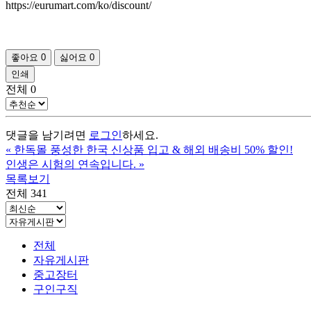
https://eurumart.com/ko/discount/
좋아요
0
싫어요
0
인쇄
전체
0
댓글을 남기려면
로그인
하세요.
«
한독몰 풍성한 한국 신상품 입고 & 해외 배송비 50% 할인!
인생은 시험의 연속입니다.
»
목록보기
전체 341
전체
자유게시판
중고장터
구인구직