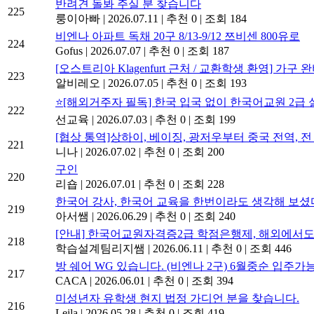
반려견 돌봐 주실 분 찾습니다
225
룽이아빠
|
2026.07.11
|
추천 0
|
조회 184
비엔나 아파트 독채 20구 8/13-9/12 쯔비센 800유로
224
Gofus
|
2026.07.07
|
추천 0
|
조회 187
[오스트리아 Klagenfurt 근처 / 교환학생 환영] 가
223
알비레오
|
2026.07.05
|
추천 0
|
조회 193
⭐[해외거주자 필독] 한국 입국 없이 한국어교원 2급
222
선교육
|
2026.07.03
|
추천 0
|
조회 199
[협상 통역]상하이, 베이징, 광저우부터 중국 전역, 전
221
니나
|
2026.07.02
|
추천 0
|
조회 200
구인
220
리숍
|
2026.07.01
|
추천 0
|
조회 228
한국어 강사, 한국어 교육을 한번이라도 생각해 보셨
219
아서쌤
|
2026.06.29
|
추천 0
|
조회 240
[안내] 한국어교원자격증2급 학점은행제, 해외에서도
218
학습설계팀리지쌤
|
2026.06.11
|
추천 0
|
조회 446
방 쉐어 WG 있습니다. (비엔나 2구) 6월중순 입주가
217
CACA
|
2026.06.01
|
추천 0
|
조회 394
미성년자 유학생 현지 법정 가디언 분을 찾습니다.
216
Leila
|
2026.05.28
|
추천 0
|
조회 419