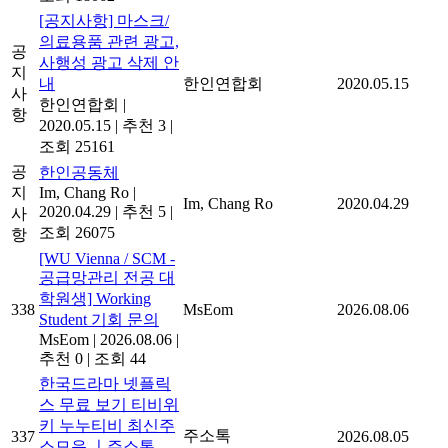
[공지사항] 마스크/
의료용품 관련 광고,
공
사행성 광고 삭제 안
지
내
한인연합회
2020.05.15
사
한인연합회
|
항
2020.05.15
|
추천 3
|
조회 25161
공
한인공동체
지
Im, Chang Ro
|
Im, Chang Ro
2020.04.29
2020.04.29
|
추천 5
|
사
조회 26075
항
[WU Vienna / SCM -
공급망관리 전공 대
학원생] Working
338
MsEom
2026.08.06
Student 기회 문의
MsEom
|
2026.08.06
|
추천 0
|
조회 44
한국드라마 넷플릭
스 무료 보기 티비위
키 누누티비 최신주
주소톡
337
2026.08.05
소모음 ㅣ주소톡