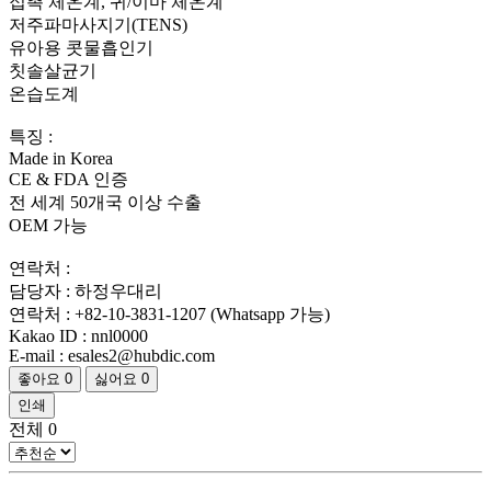
접촉 체온계, 귀/이마 체온계
저주파마사지기(TENS)
유아용 콧물흡인기
칫솔살균기
온습도계
특징 :
Made in Korea
CE & FDA 인증
전 세계 50개국 이상 수출
OEM 가능
연락처 :
담당자 : 하정우대리
연락처 : +82-10-3831-1207 (Whatsapp 가능)
Kakao ID : nnl0000
E-mail : esales2@hubdic.com
좋아요
0
싫어요
0
인쇄
전체
0