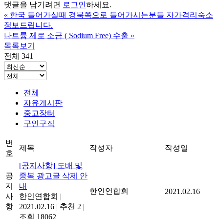
댓글을 남기려면
로그인
하세요.
«
한국 들어가실때 경북쪽으로 들어가시는분들 자가격리숙소
정보드립니다.
나트륨 제로 소금 ( Sodium Free) 수출
»
목록보기
전체 341
전체
자유게시판
중고장터
구인구직
번
제목
작성자
작성일
호
[공지사항] 도배 및
공
중복 광고글 삭제 안
지
내
한인연합회
2021.02.16
사
한인연합회
|
항
2021.02.16
|
추천 2
|
조회 18062