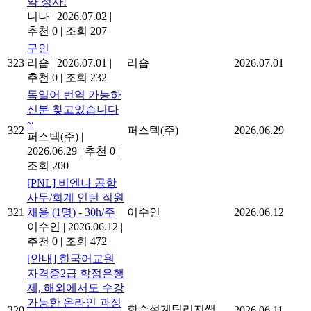
약 성사!
니나
|
2026.07.02
|
추천 0
|
조회 207
구인
323
리숍
|
2026.07.01
|
리숍
2026.07.01
추천 0
|
조회 232
독일어 번역 가능하
신분 찾고있습니다
~
322
퍼스텍(주)
2026.06.29
퍼스텍(주)
|
2026.06.29
|
추천 0
|
조회 200
[PNL] 비엔나 공항
사무/회계 인턴 직원
321
채용 (1명) - 30h/주
이수인
2026.06.12
이수인
|
2026.06.12
|
추천 0
|
조회 472
[안내] 한국어교원
자격증2급 학점은행
제, 해외에서도 수강
가능한 온라인 과정
학습설계팀리지쌤
320
2026.06.11