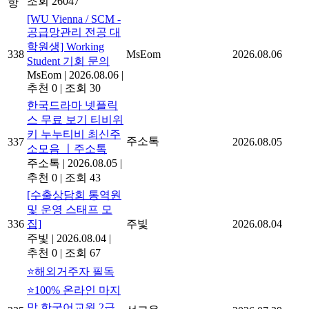
조회 26047
항
[WU Vienna / SCM -
공급망관리 전공 대
학원생] Working
338
MsEom
2026.08.06
Student 기회 문의
MsEom
|
2026.08.06
|
추천 0
|
조회 30
한국드라마 넷플릭
스 무료 보기 티비위
키 누누티비 최신주
주소톡
337
2026.08.05
소모음 ㅣ주소톡
주소톡
|
2026.08.05
|
추천 0
|
조회 43
[수출상담회 통역원
및 운영 스태프 모
336
집]
주빛
2026.08.04
주빛
|
2026.08.04
|
추천 0
|
조회 67
⭐해외거주자 필독
⭐100% 온라인 마지
막 한국어교원 2급