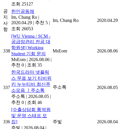
조회 25127
공
한인공동체
지
Im, Chang Ro
|
Im, Chang Ro
2020.04.29
2020.04.29
|
추천 5
|
사
조회 26053
항
[WU Vienna / SCM -
공급망관리 전공 대
학원생] Working
338
MsEom
2026.08.06
Student 기회 문의
MsEom
|
2026.08.06
|
추천 0
|
조회 35
한국드라마 넷플릭
스 무료 보기 티비위
키 누누티비 최신주
주소톡
337
2026.08.05
소모음 ㅣ주소톡
주소톡
|
2026.08.05
|
추천 0
|
조회 46
[수출상담회 통역원
및 운영 스태프 모
336
집]
주빛
2026.08.04
주빛
|
2026.08.04
|