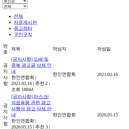
전체
자유게시판
중고장터
구인구직
번
제목
작성자
작성일
호
[공지사항] 도배 및
공
중복 광고글 삭제 안
지
내
한인연합회
2021.02.16
사
한인연합회
|
항
2021.02.16
|
추천 2
|
조회 18044
[공지사항] 마스크/
의료용품 관련 광고,
공
사행성 광고 삭제 안
지
내
한인연합회
2020.05.15
사
한인연합회
|
항
2020.05.15
|
추천 3
|