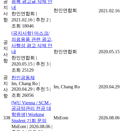
공
중복 광고글 삭제 안
지
내
한인연합회
2021.02.16
사
한인연합회
|
항
2021.02.16
|
추천 2
|
조회 18046
[공지사항] 마스크/
의료용품 관련 광고,
공
사행성 광고 삭제 안
지
내
한인연합회
2020.05.15
사
한인연합회
|
항
2020.05.15
|
추천 3
|
조회 25129
공
한인공동체
지
Im, Chang Ro
|
Im, Chang Ro
2020.04.29
2020.04.29
|
추천 5
|
사
조회 26056
항
[WU Vienna / SCM -
공급망관리 전공 대
학원생] Working
338
MsEom
2026.08.06
Student 기회 문의
MsEom
|
2026.08.06
|