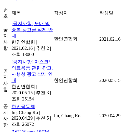
번
제목
작성자
작성일
호
[공지사항] 도배 및
공
중복 광고글 삭제 안
지
내
한인연합회
2021.02.16
사
한인연합회
|
항
2021.02.16
|
추천 2
|
조회 18060
[공지사항] 마스크/
의료용품 관련 광고,
공
사행성 광고 삭제 안
지
내
한인연합회
2020.05.15
사
한인연합회
|
항
2020.05.15
|
추천 3
|
조회 25154
공
한인공동체
지
Im, Chang Ro
|
Im, Chang Ro
2020.04.29
2020.04.29
|
추천 5
|
사
조회 26072
항
[WU Vienna / SCM -