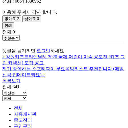
전화 : 0664 1836962
이용해 주셔서 감사 합니다.
좋아요
2
싫어요
0
인쇄
전체
0
댓글을 남기려면
로그인
하세요.
«
강원키즈트리엔날레 2020 국제 어린이 미술 공모전 [키즈 그
린 커넥션] 모집 공고
제가 좋아하는 스포티파이 무료음악리스트 추천합니다.(매일
신곡 업데이트되요)
»
목록보기
전체 341
전체
자유게시판
중고장터
구인구직