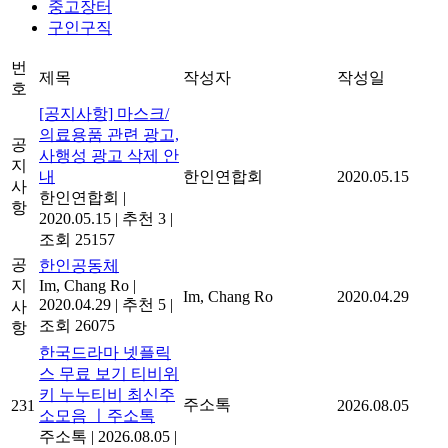
중고장터
구인구직
번
제목
작성자
작성일
호
[공지사항] 마스크/
의료용품 관련 광고,
공
사행성 광고 삭제 안
지
내
한인연합회
2020.05.15
사
한인연합회
|
항
2020.05.15
|
추천 3
|
조회 25157
공
한인공동체
지
Im, Chang Ro
|
Im, Chang Ro
2020.04.29
2020.04.29
|
추천 5
|
사
조회 26075
항
한국드라마 넷플릭
스 무료 보기 티비위
키 누누티비 최신주
주소톡
231
2026.08.05
소모음 ㅣ주소톡
주소톡
|
2026.08.05
|