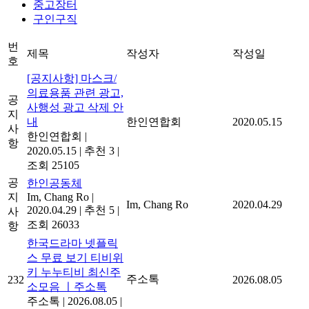
중고장터
구인구직
번
제목
작성자
작성일
호
[공지사항] 마스크/
의료용품 관련 광고,
공
사행성 광고 삭제 안
지
내
한인연합회
2020.05.15
사
한인연합회
|
항
2020.05.15
|
추천 3
|
조회 25105
공
한인공동체
지
Im, Chang Ro
|
Im, Chang Ro
2020.04.29
2020.04.29
|
추천 5
|
사
조회 26033
항
한국드라마 넷플릭
스 무료 보기 티비위
키 누누티비 최신주
주소톡
232
2026.08.05
소모음 ㅣ주소톡
주소톡
|
2026.08.05
|