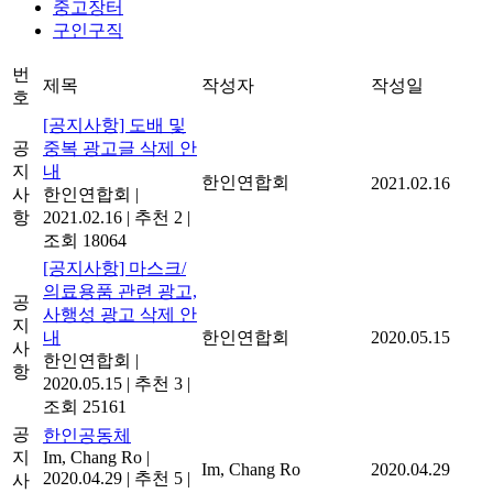
중고장터
구인구직
번
제목
작성자
작성일
호
[공지사항] 도배 및
공
중복 광고글 삭제 안
지
내
한인연합회
2021.02.16
사
한인연합회
|
항
2021.02.16
|
추천 2
|
조회 18064
[공지사항] 마스크/
의료용품 관련 광고,
공
사행성 광고 삭제 안
지
내
한인연합회
2020.05.15
사
한인연합회
|
항
2020.05.15
|
추천 3
|
조회 25161
공
한인공동체
지
Im, Chang Ro
|
Im, Chang Ro
2020.04.29
2020.04.29
|
추천 5
|
사