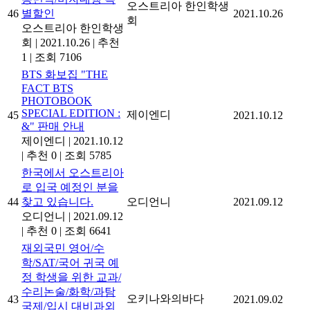
오스트리아 한인학생
46
별할인
2021.10.26
회
오스트리아 한인학생
회
|
2021.10.26
|
추천
1
|
조회 7106
BTS 화보집 "THE
FACT BTS
PHOTOBOOK
SPECIAL EDITION :
제이엔디
45
2021.10.12
&" 판매 안내
제이엔디
|
2021.10.12
|
추천 0
|
조회 5785
한국에서 오스트리아
로 입국 예정인 분을
44
찾고 있습니다.
오디언니
2021.09.12
오디언니
|
2021.09.12
|
추천 0
|
조회 6641
재외국민 영어/수
학/SAT/국어 귀국 예
정 학생을 위한 교과/
수리논술/화학/과탐
오키나와의바다
43
2021.09.02
국제/입시 대비과외