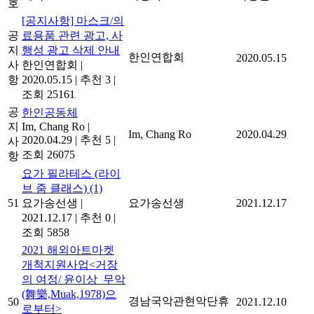
호
[공지사항] 마스크/의
공
료용품 관련 광고, 사
지
행성 광고 삭제 안내
한인연합회
2020.05.15
사
한인연합회
|
항
2020.05.15
|
추천 3
|
조회 25161
공
한인공동체
지
Im, Chang Ro
|
Im, Chang Ro
2020.04.29
2020.04.29
|
추천 5
|
사
조회 26075
항
요가 필라테스 (라이
브 줌 클래스)
(1)
51
요가송선생
|
요가송선생
2021.12.17
2021.12.17
|
추천 0
|
조회 5858
2021 해외아트마켓
개척지원사업<거장
의 여정/ 윤이상_무악
(舞樂,Muak,1978)으
경남국악관현악단휴
50
2021.12.10
로부터>