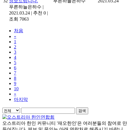
32
정보드립니다.
푸른하늘은하수
2021.03.24
푸른하늘은하수
|
2021.03.24
|
추천 0
|
조회 7063
처음
«
1
2
3
4
5
6
7
8
9
10
»
마지막
검색
오스트리아 한인 커뮤니티 '재오한인'은 여러분들의 참여로 만
들어집니다. 제보 및 문의는 아래 연락처로 해주시기 바랍니