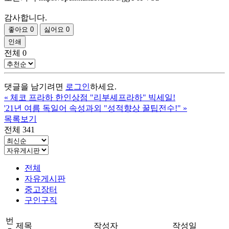
감사합니다.
좋아요
0
싫어요
0
인쇄
전체
0
댓글을 남기려면
로그인
하세요.
«
체코 프라하 한인상점 "리부셰프라하" 빅세일!
'21년 여름 독일어 속성과외 "성적향상 꿀팁전수!"
»
목록보기
전체 341
전체
자유게시판
중고장터
구인구직
번
제목
작성자
작성일