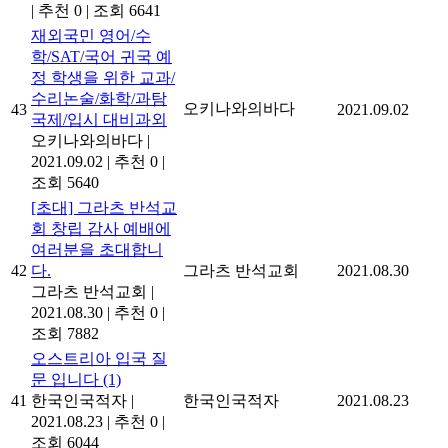
|
추천 0
|
조회 6641
재외국민 영어/수
학/SAT/국어 귀국 예
정 학생을 위한 교과/
수리논술/화학/과탐
오키나와의바다
43
2021.09.02
국제/입시 대비과외
오키나와의바다
|
2021.09.02
|
추천 0
|
조회 5640
[초대] 그라츠 반석교
회 창립 감사 예배에
여러분을 초대합니
42
다.
그라츠 반석교회
2021.08.30
그라츠 반석교회
|
2021.08.30
|
추천 0
|
조회 7882
오스트리아 입국 질
문 입니다
(1)
41
한국인국적자
|
한국인국적자
2021.08.23
2021.08.23
|
추천 0
|
조회 6044