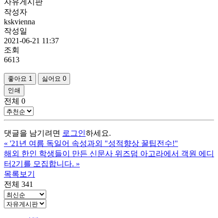
자유게시판
작성자
kskvienna
작성일
2021-06-21 11:37
조회
6613
좋아요
1
싫어요
0
인쇄
전체
0
댓글을 남기려면
로그인
하세요.
«
'21년 여름 독일어 속성과외 "성적향상 꿀팁전수!"
해외 한인 학생들이 만든 신문사 위즈덤 아고라에서 객원 에디
터2기를 모집합니다.
»
목록보기
전체 341