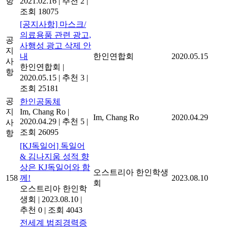
항
2021.02.16
|
추천 2
|
조회 18075
[공지사항] 마스크/
의료용품 관련 광고,
공
사행성 광고 삭제 안
지
내
한인연합회
2020.05.15
사
한인연합회
|
항
2020.05.15
|
추천 3
|
조회 25181
공
한인공동체
지
Im, Chang Ro
|
Im, Chang Ro
2020.04.29
2020.04.29
|
추천 5
|
사
조회 26095
항
[KJ독일어] 독일어
& 김나지움 성적 향
상은 KJ독일어와 함
오스트리아 한인학생
158
께!
2023.08.10
회
오스트리아 한인학
생회
|
2023.08.10
|
추천 0
|
조회 4043
전세계 범죄경력증