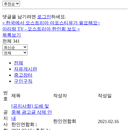
댓글을 남기려면
로그인
하세요.
«
한국에서 오스트리아 아포스티유가 필요해요~
아리랑 TV - 오스트리아 한인회 보도
»
목록보기
전체 341
전체
자유게시판
중고장터
구인구직
번
제목
작성자
작성일
호
[공지사항] 도배 및
공
중복 광고글 삭제 안
지
내
한인연합회
2021.02.16
사
한인연합회
|