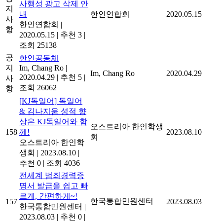
사행성 광고 삭제 안
지
내
한인연합회
2020.05.15
사
한인연합회
|
항
2020.05.15
|
추천 3
|
조회 25138
공
한인공동체
지
Im, Chang Ro
|
Im, Chang Ro
2020.04.29
2020.04.29
|
추천 5
|
사
조회 26062
항
[KJ독일어] 독일어
& 김나지움 성적 향
상은 KJ독일어와 함
오스트리아 한인학생
158
께!
2023.08.10
회
오스트리아 한인학
생회
|
2023.08.10
|
추천 0
|
조회 4036
전세계 범죄경력증
명서 발급을 쉽고 빠
르게, 간편하게~!
한국통합민원센터
157
2023.08.03
한국통합민원센터
|
2023.08.03
|
추천 0
|