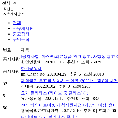
전체 341
전체
자유게시판
중고장터
구인구직
번호
제목
[공지사항] 마스크/의료용품 관련 광고, 사행성 광고 
공지사항
한인연합회
|
2020.05.15
|
추천 3
|
조회 25079
한인공동체
공지사항
Im, Chang Ro
|
2020.04.29
|
추천 5
|
조회 26013
재외국민 투표를 해야하는 이유 (2022년 1월 8일 사
52
김대위
|
2022.01.02
|
추천 0
|
조회 5263
요가 필라테스 (라이브 줌 클래스)
(1)
51
요가송선생
|
2021.12.17
|
추천 0
|
조회 5837
2021 해외아트마켓 개척지원사업<거장의 여정/ 윤이상_
50
경남국악관현악단휴
|
2021.12.10
|
추천 0
|
조회 5466
다이어트 요가 필라테스 클래스