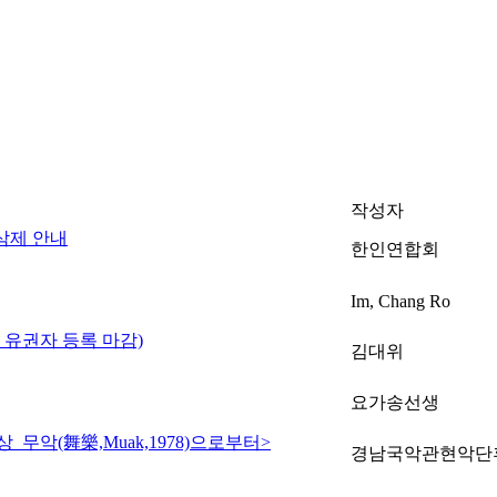
작성자
삭제 안내
한인연합회
Im, Chang Ro
전 유권자 등록 마감)
김대위
요가송선생
무악(舞樂,Muak,1978)으로부터>
경남국악관현악단