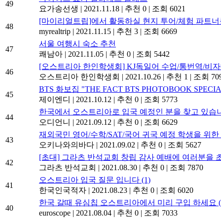
49
요가송선생
|
2021.11.18
|
추천 0
|
조회 6021
[마이리얼트립]에서 활동하실 현지 투어/체험 파트
48
myrealtrip
|
2021.11.15
|
추천 3
|
조회 6669
서울 여행시 숙소 추천
47
쾌남아
|
2021.11.05
|
추천 0
|
조회 5442
[오스트리아 한인학생회] KJ독일어 수업/통번역/비
46
오스트리아 한인학생회
|
2021.10.26
|
추천 1
|
조회 70
BTS 화보집 "THE FACT BTS PHOTOBOOK SPECIA
45
제이엔디
|
2021.10.12
|
추천 0
|
조회 5773
한국에서 오스트리아로 입국 예정인 분을 찾고 있습
44
오디언니
|
2021.09.12
|
추천 0
|
조회 6629
재외국민 영어/수학/SAT/국어 귀국 예정 학생을 위
43
오키나와의바다
|
2021.09.02
|
추천 0
|
조회 5627
[초대] 그라츠 반석교회 창립 감사 예배에 여러분을 
42
그라츠 반석교회
|
2021.08.30
|
추천 0
|
조회 7870
오스트리아 입국 질문 입니다
(1)
41
한국인국적자
|
2021.08.23
|
추천 0
|
조회 6020
한국 갈때 유심칩 오스트리아에서 미리 구입 하세요 (S
40
euroscope
|
2021.08.04
|
추천 0
|
조회 7033