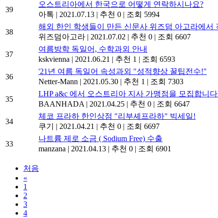
오스트리아에서 한국으로 어떻게 연락하시나요?
39
아톡
|
2021.07.13
|
추천 0
|
조회 5994
해외 한인 학생들이 만든 신문사 위즈덤 아고라에서 
38
위즈덤아고라
|
2021.07.02
|
추천 0
|
조회 6607
여름방학 독일어, 수학과외 안내
37
kskvienna
|
2021.06.21
|
추천 1
|
조회 6593
'21년 여름 독일어 속성과외 "성적향상 꿀팁전수!"
36
Netter-Mann
|
2021.05.30
|
추천 1
|
조회 7303
LHP a&c 에서 오스트리아 지사 가맹점을 모집합니다
35
BAANHADA
|
2021.04.25
|
추천 0
|
조회 6647
체코 프라하 한인상점 "리부셰프라하" 빅세일!
34
쿠기
|
2021.04.21
|
추천 0
|
조회 6697
나트륨 제로 소금 ( Sodium Free) 수출
33
manzana
|
2021.04.13
|
추천 0
|
조회 6901
처음
«
1
2
3
4