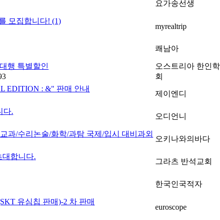
요가송선생
너를 모집합니다!
(1)
myrealtrip
쾌남아
자대행 특별할인
오스트리아 한인
93
회
L EDITION : &" 판매 안내
제이엔디
니다.
오디언니
한 교과/수리논술/화학/과탐 국제/입시 대비과외
오키나와의바다
초대합니다.
그라츠 반석교회
한국인국적자
KT 유심칩 판매)-2 차 판매
euroscope