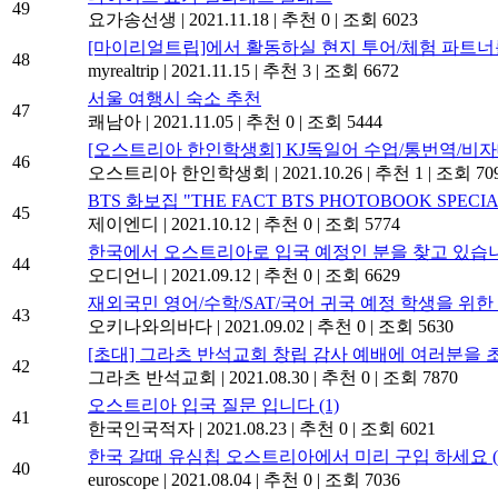
49
요가송선생
|
2021.11.18
|
추천 0
|
조회 6023
[마이리얼트립]에서 활동하실 현지 투어/체험 파트
48
myrealtrip
|
2021.11.15
|
추천 3
|
조회 6672
서울 여행시 숙소 추천
47
쾌남아
|
2021.11.05
|
추천 0
|
조회 5444
[오스트리아 한인학생회] KJ독일어 수업/통번역/비
46
오스트리아 한인학생회
|
2021.10.26
|
추천 1
|
조회 70
BTS 화보집 "THE FACT BTS PHOTOBOOK SPECIA
45
제이엔디
|
2021.10.12
|
추천 0
|
조회 5774
한국에서 오스트리아로 입국 예정인 분을 찾고 있습
44
오디언니
|
2021.09.12
|
추천 0
|
조회 6629
재외국민 영어/수학/SAT/국어 귀국 예정 학생을 위
43
오키나와의바다
|
2021.09.02
|
추천 0
|
조회 5630
[초대] 그라츠 반석교회 창립 감사 예배에 여러분을 
42
그라츠 반석교회
|
2021.08.30
|
추천 0
|
조회 7870
오스트리아 입국 질문 입니다
(1)
41
한국인국적자
|
2021.08.23
|
추천 0
|
조회 6021
한국 갈때 유심칩 오스트리아에서 미리 구입 하세요 (S
40
euroscope
|
2021.08.04
|
추천 0
|
조회 7036