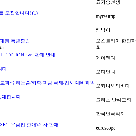
요가송선생
너를 모집합니다!
(1)
myrealtrip
쾌남아
자대행 특별할인
오스트리아 한인
93
회
L EDITION : &" 판매 안내
제이엔디
니다.
오디언니
한 교과/수리논술/화학/과탐 국제/입시 대비과외
오키나와의바다
초대합니다.
그라츠 반석교회
한국인국적자
KT 유심칩 판매)-2 차 판매
euroscope