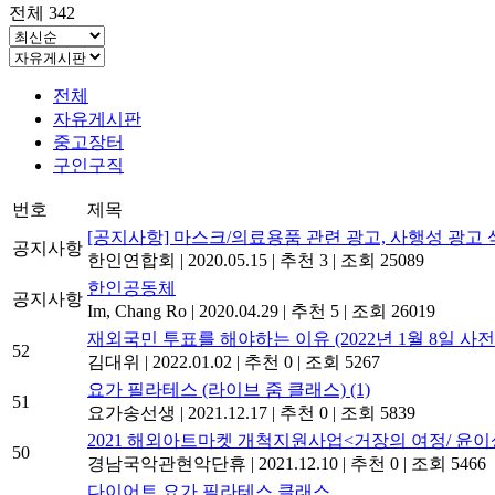
전체 342
전체
자유게시판
중고장터
구인구직
번호
제목
[공지사항] 마스크/의료용품 관련 광고, 사행성 광고 
공지사항
한인연합회
|
2020.05.15
|
추천 3
|
조회 25089
한인공동체
공지사항
Im, Chang Ro
|
2020.04.29
|
추천 5
|
조회 26019
재외국민 투표를 해야하는 이유 (2022년 1월 8일 사
52
김대위
|
2022.01.02
|
추천 0
|
조회 5267
요가 필라테스 (라이브 줌 클래스)
(1)
51
요가송선생
|
2021.12.17
|
추천 0
|
조회 5839
2021 해외아트마켓 개척지원사업<거장의 여정/ 윤이상_
50
경남국악관현악단휴
|
2021.12.10
|
추천 0
|
조회 5466
다이어트 요가 필라테스 클래스