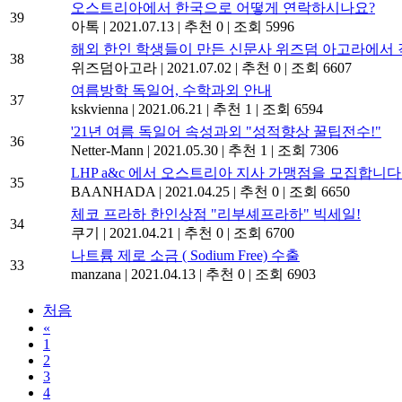
오스트리아에서 한국으로 어떻게 연락하시나요?
39
아톡
|
2021.07.13
|
추천 0
|
조회 5996
해외 한인 학생들이 만든 신문사 위즈덤 아고라에서 
38
위즈덤아고라
|
2021.07.02
|
추천 0
|
조회 6607
여름방학 독일어, 수학과외 안내
37
kskvienna
|
2021.06.21
|
추천 1
|
조회 6594
'21년 여름 독일어 속성과외 "성적향상 꿀팁전수!"
36
Netter-Mann
|
2021.05.30
|
추천 1
|
조회 7306
LHP a&c 에서 오스트리아 지사 가맹점을 모집합니다
35
BAANHADA
|
2021.04.25
|
추천 0
|
조회 6650
체코 프라하 한인상점 "리부셰프라하" 빅세일!
34
쿠기
|
2021.04.21
|
추천 0
|
조회 6700
나트륨 제로 소금 ( Sodium Free) 수출
33
manzana
|
2021.04.13
|
추천 0
|
조회 6903
처음
«
1
2
3
4