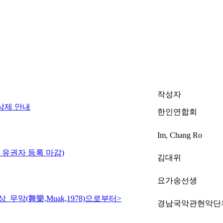
작성자
삭제 안내
한인연합회
Im, Chang Ro
전 유권자 등록 마감)
김대위
요가송선생
무악(舞樂,Muak,1978)으로부터>
경남국악관현악단