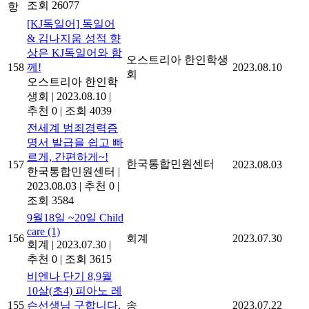
조회 26077
항
[KJ독일어] 독일어
& 김나지움 성적 향
상은 KJ독일어와 함
오스트리아 한인학생
158
께!
2023.08.10
회
오스트리아 한인학
생회
|
2023.08.10
|
추천 0
|
조회 4039
전세계 범죄경력증
명서 발급을 쉽고 빠
르게, 간편하게~!
한국통합민원센터
157
2023.08.03
한국통합민원센터
|
2023.08.03
|
추천 0
|
조회 3584
9월18일 ~20일 Child
care
(1)
156
회계
2023.07.30
회계
|
2023.07.30
|
추천 0
|
조회 3615
비엔나 단기 8,9월
10살(초4) 피아노 레
155
슨선생님 구합니다.
송
2023.07.22