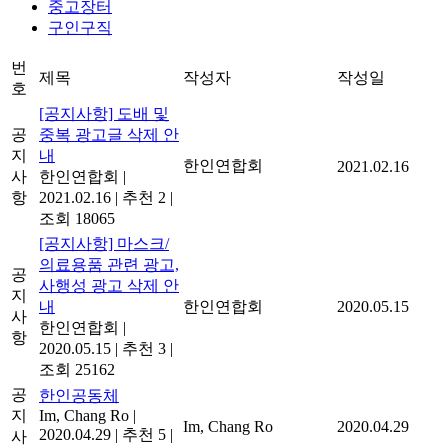
중고장터
구인구직
번
제목
작성자
작성일
호
[공지사항] 도배 및
공
중복 광고글 삭제 안
지
내
한인연합회
2021.02.16
사
한인연합회
|
항
2021.02.16
|
추천 2
|
조회 18065
[공지사항] 마스크/
의료용품 관련 광고,
공
사행성 광고 삭제 안
지
내
한인연합회
2020.05.15
사
한인연합회
|
항
2020.05.15
|
추천 3
|
조회 25162
공
한인공동체
지
Im, Chang Ro
|
Im, Chang Ro
2020.04.29
2020.04.29
|
추천 5
|
사