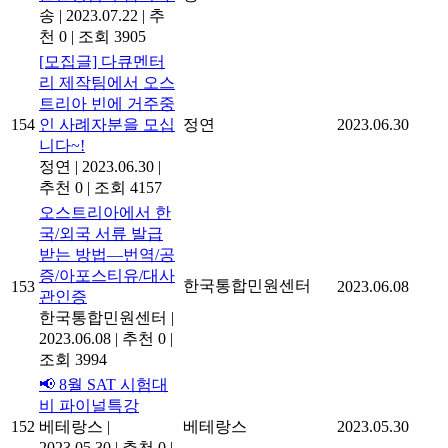
송
|
2023.07.22
|
추
천 0
|
조회 3905
[모집글] 다큐멘터
리 제작팀에서 오스
트리아 빈에 거주중
154
인 사례자분을 모십
정연
2023.06.30
니다~!
정연
|
2023.06.30
|
추천 0
|
조회 4157
오스트리아에서 한
국/외국 서류 발급
받는 방법―번역/공
증/아포스티유/대사
한국통합민원센터
153
2023.06.08
관인증
한국통합민원센터
|
2023.06.08
|
추천 0
|
조회 3994
📢 8월 SAT 시험대
비 파이널특강
152
베테랑스
|
베테랑스
2023.05.30
2023.05.30
|
추천 0
|