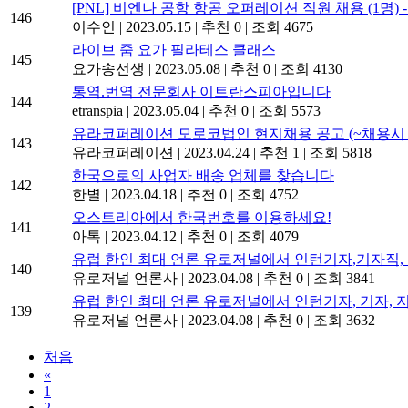
[PNL] 비엔나 공항 항공 오퍼레이션 직원 채용 (1명) -
146
이수인
|
2023.05.15
|
추천 0
|
조회 4675
라이브 줌 요가 필라테스 클래스
145
요가송선생
|
2023.05.08
|
추천 0
|
조회 4130
통역.번역 전문회사 이트란스피아입니다
144
etranspia
|
2023.05.04
|
추천 0
|
조회 5573
유라코퍼레이션 모로코법인 현지채용 공고 (~채용시 
143
유라코퍼레이션
|
2023.04.24
|
추천 1
|
조회 5818
한국으로의 사업자 배송 업체를 찾습니다
142
한별
|
2023.04.18
|
추천 0
|
조회 4752
오스트리아에서 한국번호를 이용하세요!
141
아톡
|
2023.04.12
|
추천 0
|
조회 4079
유럽 한인 최대 언론 유로저널에서 인턴기자,기자직, 지
140
유로저널 언론사
|
2023.04.08
|
추천 0
|
조회 3841
유럽 한인 최대 언론 유로저널에서 인턴기자, 기자, 지사
139
유로저널 언론사
|
2023.04.08
|
추천 0
|
조회 3632
처음
«
1
2