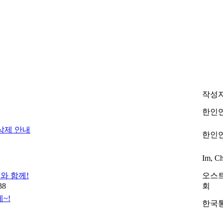
작성
한인
삭제 안내
한인
Im, C
와 함께!
오스
38
회
~!
한국