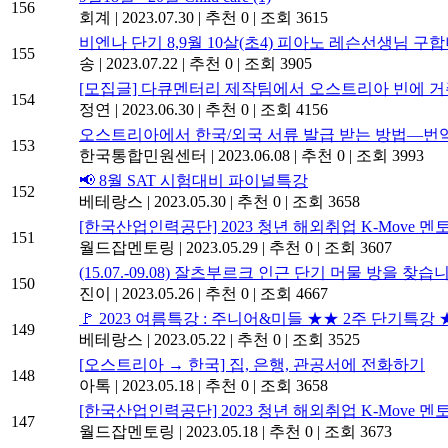
156
회계
|
2023.07.30
|
추천 0
|
조회 3615
비엔나 단기 8,9월 10살(초4) 피아노 레슨선생님 구합
155
송
|
2023.07.22
|
추천 0
|
조회 3905
[모집글] 다큐멘터리 제작팀에서 오스트리아 빈에 
154
정연
|
2023.06.30
|
추천 0
|
조회 4156
오스트리아에서 한국/외국 서류 발급 받는 방법―번
153
한국통합민원센터
|
2023.06.08
|
추천 0
|
조회 3993
📢 8월 SAT 시험대비 파이널특강
152
베테랑스
|
2023.05.30
|
추천 0
|
조회 3658
[한국산업인력공단] 2023 청년 해외취업 K-Move 멘토단 
151
월드잡멘토링
|
2023.05.29
|
추천 0
|
조회 3607
(15.07.-09.08) 잘츠부르크 인근 단기 머물 방을 찾습
150
진이
|
2023.05.26
|
추천 0
|
조회 4667
🚩 2023 여름특강 : 주니어&미들 ★★ 2주 단기특강
149
베테랑스
|
2023.05.22
|
추천 0
|
조회 3525
[오스트리아 → 한국] 집, 은행, 관공서에 전화하기
148
아톡
|
2023.05.18
|
추천 0
|
조회 3658
[한국산업인력공단] 2023 청년 해외취업 K-Move 멘토단 
147
월드잡멘토링
|
2023.05.18
|
추천 0
|
조회 3673