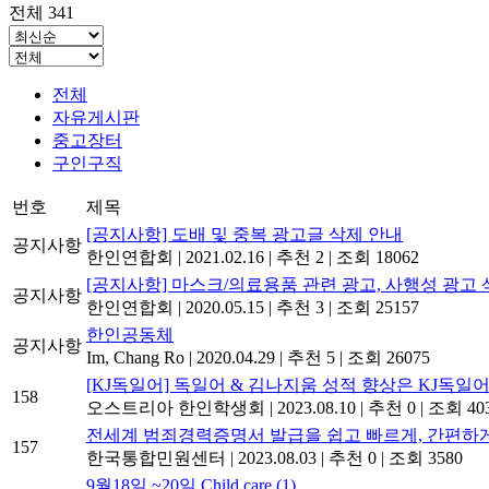
전체 341
전체
자유게시판
중고장터
구인구직
번호
제목
[공지사항] 도배 및 중복 광고글 삭제 안내
공지사항
한인연합회
|
2021.02.16
|
추천 2
|
조회 18062
[공지사항] 마스크/의료용품 관련 광고, 사행성 광고 
공지사항
한인연합회
|
2020.05.15
|
추천 3
|
조회 25157
한인공동체
공지사항
Im, Chang Ro
|
2020.04.29
|
추천 5
|
조회 26075
[KJ독일어] 독일어 & 김나지움 성적 향상은 KJ독일어
158
오스트리아 한인학생회
|
2023.08.10
|
추천 0
|
조회 40
전세계 범죄경력증명서 발급을 쉽고 빠르게, 간편하게
157
한국통합민원센터
|
2023.08.03
|
추천 0
|
조회 3580
9월18일 ~20일 Child care
(1)