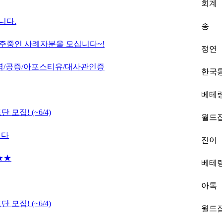
회계
니다.
송
거주중인 사례자분을 모십니다~!
정연
역/공증/아포스티유/대사관인증
한국
베테
모집! (~6/4)
월드
니다
진이
 ★★
베테
아톡
모집! (~6/4)
월드