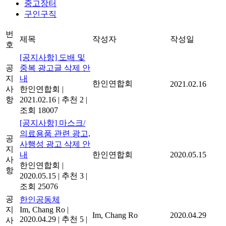
중고장터
구인구직
번
제목
작성자
작성일
호
[공지사항] 도배 및
공
중복 광고글 삭제 안
지
내
한인연합회
2021.02.16
사
한인연합회
|
항
2021.02.16
|
추천 2
|
조회 18007
[공지사항] 마스크/
의료용품 관련 광고,
공
사행성 광고 삭제 안
지
내
한인연합회
2020.05.15
사
한인연합회
|
항
2020.05.15
|
추천 3
|
조회 25076
공
한인공동체
지
Im, Chang Ro
|
Im, Chang Ro
2020.04.29
2020.04.29
|
추천 5
|
사