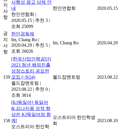
사행성 광고 삭제 안
지
내
한인연합회
2020.05.15
사
한인연합회
|
항
2020.05.15
|
추천 3
|
조회 25099
공
한인공동체
지
Im, Chang Ro
|
Im, Chang Ro
2020.04.29
2020.04.29
|
추천 5
|
사
조회 26026
항
[한국산업인력공단]
2023 청년 해외진출
성장스토리 공모전
159
모집 (~9/24)
월드잡멘토링
2023.08.22
월드잡멘토링
|
2023.08.22
|
추천 0
|
조회 3814
[KJ독일어] 독일어
& 김나지움 성적 향
상은 KJ독일어와 함
오스트리아 한인학생
158
께!
2023.08.10
회
오스트리아 한인학