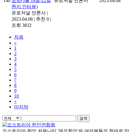
140
초빙(5월 18일-22일
유로저널 언론사
2023.04.08
현지 인터뷰)
유로저널 언론사
|
2023.04.08
|
추천 0
|
조회 3832
처음
«
1
2
3
4
5
6
7
8
9
10
»
마지막
검색
오스트리아 한인 커뮤니티 '재오한인'은 여러분들의 참여로 만