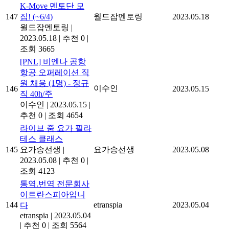
K-Move 멘토단 모
147
집! (~6/4)
월드잡멘토링
2023.05.18
월드잡멘토링
|
2023.05.18
|
추천 0
|
조회 3665
[PNL] 비엔나 공항
항공 오퍼레이션 직
원 채용 (1명) - 정규
이수인
146
2023.05.15
직 40h/주
이수인
|
2023.05.15
|
추천 0
|
조회 4654
라이브 줌 요가 필라
테스 클래스
145
요가송선생
|
요가송선생
2023.05.08
2023.05.08
|
추천 0
|
조회 4123
통역.번역 전문회사
이트란스피아입니
144
etranspia
2023.05.04
다
etranspia
|
2023.05.04
|
추천 0
|
조회 5564