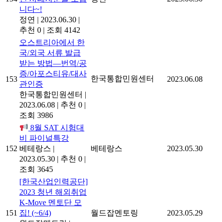
니다~!
정연
|
2023.06.30
|
추천 0
|
조회 4142
오스트리아에서 한
국/외국 서류 발급
받는 방법―번역/공
증/아포스티유/대사
한국통합민원센터
153
2023.06.08
관인증
한국통합민원센터
|
2023.06.08
|
추천 0
|
조회 3986
8월 SAT 시험대
비 파이널특강
152
베테랑스
|
베테랑스
2023.05.30
2023.05.30
|
추천 0
|
조회 3645
[한국산업인력공단]
2023 청년 해외취업
K-Move 멘토단 모
151
집! (~6/4)
월드잡멘토링
2023.05.29