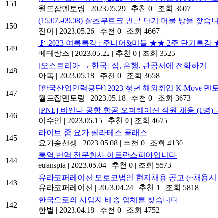
151
월드잡멘토링
|
2023.05.29
|
추천 0
|
조회 3607
(15.07.-09.08) 잘츠부르크 인근 단기 머물 방을 찾습
150
진이
|
2023.05.26
|
추천 0
|
조회 4667
🚩 2023 여름특강 : 주니어&미들 ★★ 2주 단기특강
149
베테랑스
|
2023.05.22
|
추천 0
|
조회 3525
[오스트리아 → 한국] 집, 은행, 관공서에 전화하기
148
아톡
|
2023.05.18
|
추천 0
|
조회 3658
[한국산업인력공단] 2023 청년 해외취업 K-Move 멘토단 
147
월드잡멘토링
|
2023.05.18
|
추천 0
|
조회 3673
[PNL] 비엔나 공항 항공 오퍼레이션 직원 채용 (1명) -
146
이수인
|
2023.05.15
|
추천 0
|
조회 4675
라이브 줌 요가 필라테스 클래스
145
요가송선생
|
2023.05.08
|
추천 0
|
조회 4130
통역.번역 전문회사 이트란스피아입니다
144
etranspia
|
2023.05.04
|
추천 0
|
조회 5573
유라코퍼레이션 모로코법인 현지채용 공고 (~채용시 
143
유라코퍼레이션
|
2023.04.24
|
추천 1
|
조회 5818
한국으로의 사업자 배송 업체를 찾습니다
142
한별
|
2023.04.18
|
추천 0
|
조회 4752