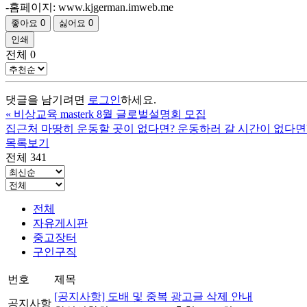
-홈페이지: www.kjgerman.imweb.me
좋아요
0
싫어요
0
인쇄
전체
0
댓글을 남기려면
로그인
하세요.
«
비상교육 masterk 8월 글로벌설명회 모집
집근처 마땅히 운동할 곳이 없다면? 운동하러 갈 시간이 없다면?
목록보기
전체 341
전체
자유게시판
중고장터
구인구직
번호
제목
[공지사항] 도배 및 중복 광고글 삭제 안내
공지사항