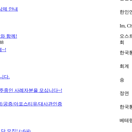
삭제 안내
한인
Im, C
와 함께!
오스
38
회
~!
한국
회계
니다.
송
거주중인 사례자분을 모십니다~!
정연
역/공증/아포스티유/대사관인증
한국
베테
모집! (~6/4)