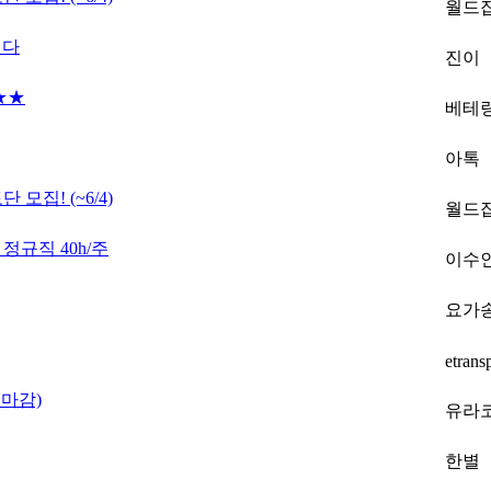
월드
니다
진이
 ★★
베테
아톡
모집! (~6/4)
월드
 정규직 40h/주
이수
요가
etrans
마감)
유라
한별