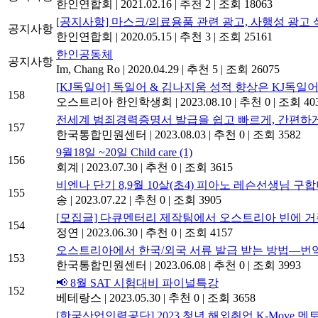
한인연합회
|
2021.02.16
|
추천 2
|
조회 18063
[공지사항] 마스크/의료용품 관련 광고, 사행성 광고 
공지사항
한인연합회
|
2020.05.15
|
추천 3
|
조회 25161
한인공동체
공지사항
Im, Chang Ro
|
2020.04.29
|
추천 5
|
조회 26075
[KJ독일어] 독일어 & 김나지움 성적 향상은 KJ독일어
158
오스트리아 한인학생회
|
2023.08.10
|
추천 0
|
조회 40
전세계 범죄경력증명서 발급을 쉽고 빠르게, 간편하게
157
한국통합민원센터
|
2023.08.03
|
추천 0
|
조회 3582
9월18일 ~20일 Child care
(1)
156
회계
|
2023.07.30
|
추천 0
|
조회 3615
비엔나 단기 8,9월 10살(초4) 피아노 레슨선생님 구합
155
송
|
2023.07.22
|
추천 0
|
조회 3905
[모집글] 다큐멘터리 제작팀에서 오스트리아 빈에 
154
정연
|
2023.06.30
|
추천 0
|
조회 4157
오스트리아에서 한국/외국 서류 발급 받는 방법―번
153
한국통합민원센터
|
2023.06.08
|
추천 0
|
조회 3993
📢 8월 SAT 시험대비 파이널특강
152
베테랑스
|
2023.05.30
|
추천 0
|
조회 3658
[한국산업인력공단] 2023 청년 해외취업 K-Move 멘토단 