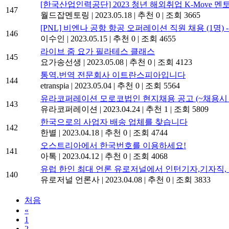
[한국산업인력공단] 2023 청년 해외취업 K-Move 멘토단 
147
월드잡멘토링
|
2023.05.18
|
추천 0
|
조회 3665
[PNL] 비엔나 공항 항공 오퍼레이션 직원 채용 (1명) -
146
이수인
|
2023.05.15
|
추천 0
|
조회 4655
라이브 줌 요가 필라테스 클래스
145
요가송선생
|
2023.05.08
|
추천 0
|
조회 4123
통역.번역 전문회사 이트란스피아입니다
144
etranspia
|
2023.05.04
|
추천 0
|
조회 5564
유라코퍼레이션 모로코법인 현지채용 공고 (~채용시 
143
유라코퍼레이션
|
2023.04.24
|
추천 1
|
조회 5809
한국으로의 사업자 배송 업체를 찾습니다
142
한별
|
2023.04.18
|
추천 0
|
조회 4744
오스트리아에서 한국번호를 이용하세요!
141
아톡
|
2023.04.12
|
추천 0
|
조회 4068
유럽 한인 최대 언론 유로저널에서 인턴기자,기자직, 지
140
유로저널 언론사
|
2023.04.08
|
추천 0
|
조회 3833
처음
«
1
2