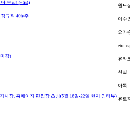
모집! (~6/4)
월드
 정규직 40h/주
이수
요가
etrans
마감)
유라
한별
아톡
사장, 홈페이지 편집장 초빙(5월 18일-22일 현지 인터뷰)
유로