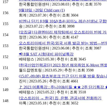
157
한국통합민원센터
|
2023.08.03
|
추천 0
|
조회 3570
9월18일 ~20일 Child care
(1)
156
회계
|
2023.07.30
|
추천 0
|
조회 3604
비엔나 단기 8,9월 10살(초4) 피아노 레슨선생님 구합
155
송
|
2023.07.22
|
추천 0
|
조회 3898
[모집글] 다큐멘터리 제작팀에서 오스트리아 빈에 
154
정연
|
2023.06.30
|
추천 0
|
조회 4147
오스트리아에서 한국/외국 서류 발급 받는 방법―번
153
한국통합민원센터
|
2023.06.08
|
추천 0
|
조회 3987
📢 8월 SAT 시험대비 파이널특강
152
베테랑스
|
2023.05.30
|
추천 0
|
조회 3645
[한국산업인력공단] 2023 청년 해외취업 K-Move 멘토단 
151
월드잡멘토링
|
2023.05.29
|
추천 0
|
조회 3598
(15.07.-09.08) 잘츠부르크 인근 단기 머물 방을 찾습
150
진이
|
2023.05.26
|
추천 0
|
조회 4661
🚩 2023 여름특강 : 주니어&미들 ★★ 2주 단기특강
149
베테랑스
|
2023.05.22
|
추천 0
|
조회 3518
[오스트리아 → 한국] 집, 은행, 관공서에 전화하기
148
아톡
|
2023.05.18
|
추천 0
|
조회 3652