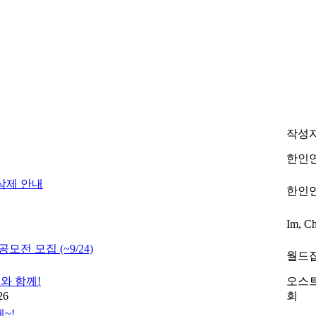
작성
한인
삭제 안내
한인
Im, C
전 모집 (~9/24)
월드
와 함께!
오스
26
회
~!