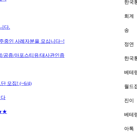
한국
회계
니다.
송
거주중인 사례자분을 모십니다~!
정연
역/공증/아포스티유/대사관인증
한국
베테
모집! (~6/4)
월드
니다
진이
 ★★
베테
아톡