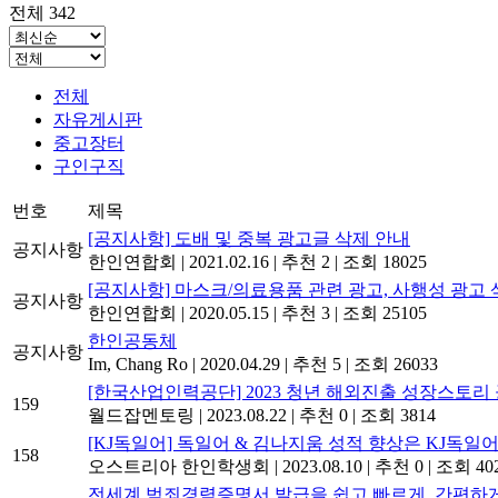
전체 342
전체
자유게시판
중고장터
구인구직
번호
제목
[공지사항] 도배 및 중복 광고글 삭제 안내
공지사항
한인연합회
|
2021.02.16
|
추천 2
|
조회 18025
[공지사항] 마스크/의료용품 관련 광고, 사행성 광고 
공지사항
한인연합회
|
2020.05.15
|
추천 3
|
조회 25105
한인공동체
공지사항
Im, Chang Ro
|
2020.04.29
|
추천 5
|
조회 26033
[한국산업인력공단] 2023 청년 해외진출 성장스토리 공모
159
월드잡멘토링
|
2023.08.22
|
추천 0
|
조회 3814
[KJ독일어] 독일어 & 김나지움 성적 향상은 KJ독일어
158
오스트리아 한인학생회
|
2023.08.10
|
추천 0
|
조회 40
전세계 범죄경력증명서 발급을 쉽고 빠르게, 간편하게