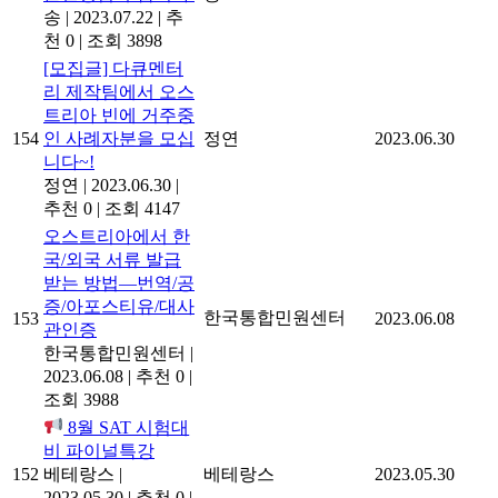
송
|
2023.07.22
|
추
천 0
|
조회 3898
[모집글] 다큐멘터
리 제작팀에서 오스
트리아 빈에 거주중
154
인 사례자분을 모십
정연
2023.06.30
니다~!
정연
|
2023.06.30
|
추천 0
|
조회 4147
오스트리아에서 한
국/외국 서류 발급
받는 방법―번역/공
증/아포스티유/대사
한국통합민원센터
153
2023.06.08
관인증
한국통합민원센터
|
2023.06.08
|
추천 0
|
조회 3988
8월 SAT 시험대
비 파이널특강
152
베테랑스
|
베테랑스
2023.05.30
2023.05.30
|
추천 0
|