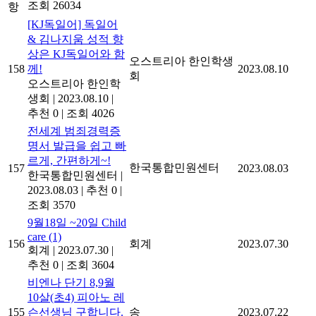
조회 26034
항
[KJ독일어] 독일어
& 김나지움 성적 향
상은 KJ독일어와 함
오스트리아 한인학생
158
께!
2023.08.10
회
오스트리아 한인학
생회
|
2023.08.10
|
추천 0
|
조회 4026
전세계 범죄경력증
명서 발급을 쉽고 빠
르게, 간편하게~!
한국통합민원센터
157
2023.08.03
한국통합민원센터
|
2023.08.03
|
추천 0
|
조회 3570
9월18일 ~20일 Child
care
(1)
156
회계
2023.07.30
회계
|
2023.07.30
|
추천 0
|
조회 3604
비엔나 단기 8,9월
10살(초4) 피아노 레
155
슨선생님 구합니다.
송
2023.07.22