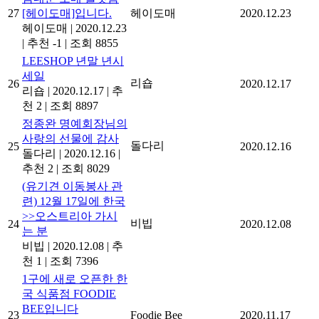
27
[헤이도매]입니다.
헤이도매
2020.12.23
헤이도매
|
2020.12.23
|
추천 -1
|
조회 8855
LEESHOP 년말 년시
세일
리숍
26
2020.12.17
리숍
|
2020.12.17
|
추
천 2
|
조회 8897
정종완 명예회장님의
사랑의 선물에 감사
돌다리
25
2020.12.16
돌다리
|
2020.12.16
|
추천 2
|
조회 8029
(유기견 이동봉사 관
련) 12월 17일에 한국
>>오스트리아 가시
비빕
24
2020.12.08
는 분
비빕
|
2020.12.08
|
추
천 1
|
조회 7396
1구에 새로 오픈한 한
국 식품점 FOODIE
BEE입니다
23
Foodie Bee
2020.11.17