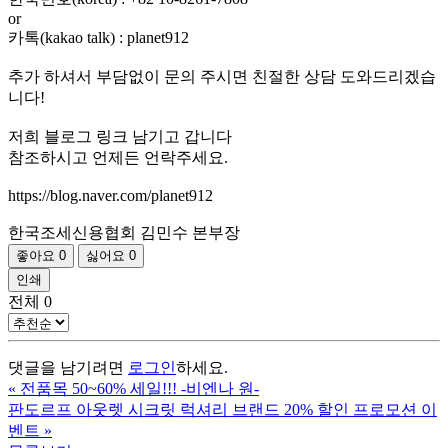
or
카톡(kakao talk) : planet912
추가 하셔서 부담없이 문의 주시면 친절한 상담 도와드리겠습
니다!
저희 블로그 링크 남기고 갑니다
참조하시고 언제든 언락주세요.
https://blog.naver.com/planet912
한국조세신용협회 김민수 본부장
좋아요
0
싫어요
0
인쇄
전체
0
댓글을 남기려면
로그인
하세요.
«
전품목 50~60% 세일!!! -비엔나 원-
판도르프 아웃렛 시크릿 럭셔리 브랜드 20% 할인 프로모션 이
벤트
»