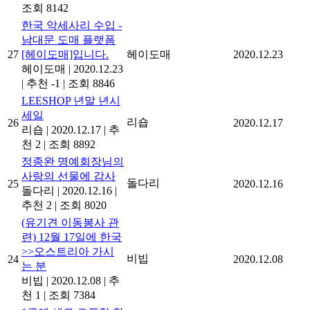
조회 8142
한국 악세사리 수입 -
남대문 도매 플랫폼
27
[헤이도매]입니다.
헤이도매
2020.12.23
헤이도매
|
2020.12.23
|
추천 -1
|
조회 8846
LEESHOP 년말 년시
세일
리숍
26
2020.12.17
리숍
|
2020.12.17
|
추
천 2
|
조회 8892
정종완 명예회장님의
사랑의 선물에 감사
돌다리
25
2020.12.16
돌다리
|
2020.12.16
|
추천 2
|
조회 8020
(유기견 이동봉사 관
련) 12월 17일에 한국
>>오스트리아 가시
비빕
24
2020.12.08
는 분
비빕
|
2020.12.08
|
추
천 1
|
조회 7384