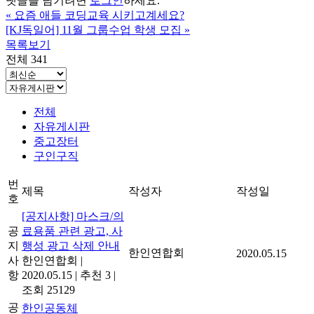
댓글을 남기려면
로그인
하세요.
«
요즘 애들 코딩교육 시키고계세요?
[KJ독일어] 11월 그룹수업 학생 모집
»
목록보기
전체 341
전체
자유게시판
중고장터
구인구직
번
제목
작성자
작성일
호
[공지사항] 마스크/의
공
료용품 관련 광고, 사
지
행성 광고 삭제 안내
한인연합회
2020.05.15
사
한인연합회
|
항
2020.05.15
|
추천 3
|
조회 25129
공
한인공동체