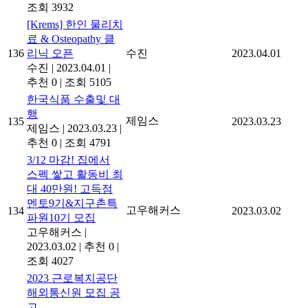
조회 3932
[Krems] 한인 물리치
료 & Osteopathy 클
136
리닉 오픈
수진
2023.04.01
수진
|
2023.04.01
|
추천 0
|
조회 5105
한국식품 수출및 대
행
제임스
135
2023.03.23
제임스
|
2023.03.23
|
추천 0
|
조회 4791
3/12 마감! 집에서
스펙 쌓고 활동비 최
대 40만원! 고득점
멘토9기&지구촌특
고우해커스
134
2023.03.02
파원10기 모집
고우해커스
|
2023.03.02
|
추천 0
|
조회 4027
2023 근로복지공단
해외통신원 모집 공
고