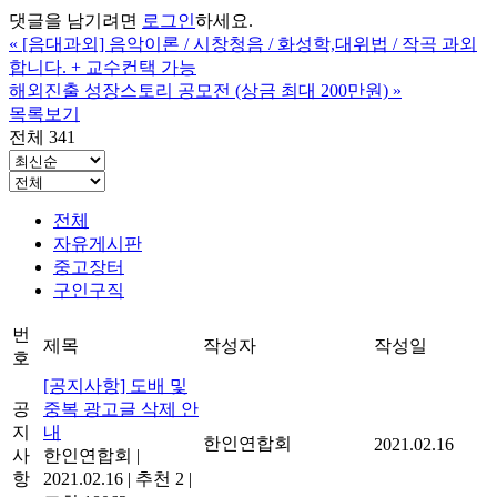
댓글을 남기려면
로그인
하세요.
«
[음대과외] 음악이론 / 시창청음 / 화성학,대위법 / 작곡 과외
합니다. + 교수컨택 가능
해외진출 성장스토리 공모전 (상금 최대 200만원)
»
목록보기
전체 341
전체
자유게시판
중고장터
구인구직
번
제목
작성자
작성일
호
[공지사항] 도배 및
공
중복 광고글 삭제 안
지
내
한인연합회
2021.02.16
사
한인연합회
|
항
2021.02.16
|
추천 2
|