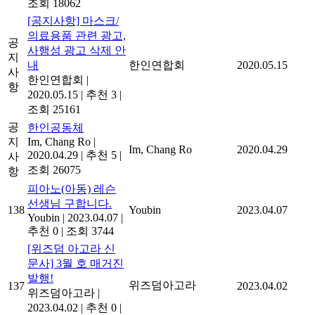
조회 18062
[공지사항] 마스크/
의료용품 관련 광고,
공
사행성 광고 삭제 안
지
내
한인연합회
2020.05.15
사
한인연합회
|
항
2020.05.15
|
추천 3
|
조회 25161
공
한인공동체
지
Im, Chang Ro
|
Im, Chang Ro
2020.04.29
2020.04.29
|
추천 5
|
사
조회 26075
항
피아노(아동) 레슨
선생님 구합니다.
138
Youbin
2023.04.07
Youbin
|
2023.04.07
|
추천 0
|
조회 3744
[위즈덤 아고라 신
문사] 3월 호 매거진
발행!
위즈덤아고라
137
2023.04.02
위즈덤아고라
|
2023.04.02
|
추천 0
|