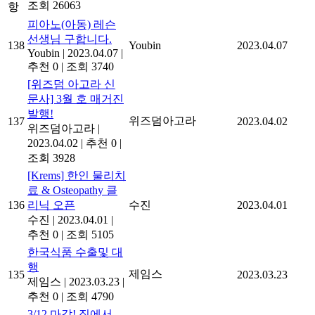
조회 26063
항
피아노(아동) 레슨
선생님 구합니다.
138
Youbin
2023.04.07
Youbin
|
2023.04.07
|
추천 0
|
조회 3740
[위즈덤 아고라 신
문사] 3월 호 매거진
발행!
위즈덤아고라
137
2023.04.02
위즈덤아고라
|
2023.04.02
|
추천 0
|
조회 3928
[Krems] 한인 물리치
료 & Osteopathy 클
136
리닉 오픈
수진
2023.04.01
수진
|
2023.04.01
|
추천 0
|
조회 5105
한국식품 수출및 대
행
제임스
135
2023.03.23
제임스
|
2023.03.23
|
추천 0
|
조회 4790
3/12 마감! 집에서