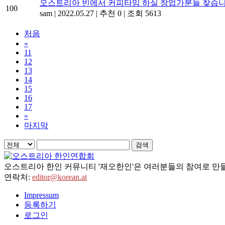
오스트리아 빈에서 커피타임 하실 창업가분들 찾습니
100
sam
|
2022.05.27
|
추천 0
|
조회 5613
처음
«
11
12
13
14
15
16
17
»
마지막
검색
오스트리아 한인 커뮤니티 '재오한인'은 여러분들의 참여로 만들
연락처:
editor@korean.at
Impressum
등록하기
로그인