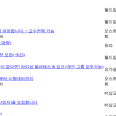
월드
월드
작곡 과외합니다. + 교수컨택 가능
오스트
56
회
/경력)
유라
모집(~9/25)
월드
이 없다면? 라이브 필라테스 & 요가 (개인,그룹 모두가능)
요가
회화부터 시험대비까지
오스트
91
회
비상
사업자)을 모집합니다
비상
!