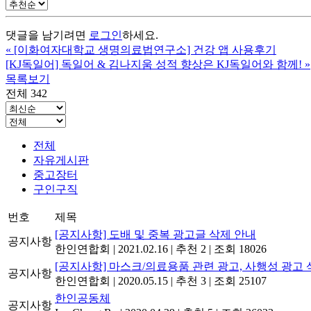
댓글을 남기려면
로그인
하세요.
«
[이화여자대학교 생명의료법연구소] 건강 앱 사용후기
[KJ독일어] 독일어 & 김나지움 성적 향상은 KJ독일어와 함께!
»
목록보기
전체 342
전체
자유게시판
중고장터
구인구직
번호
제목
[공지사항] 도배 및 중복 광고글 삭제 안내
공지사항
한인연합회
|
2021.02.16
|
추천 2
|
조회 18026
[공지사항] 마스크/의료용품 관련 광고, 사행성 광고 
공지사항
한인연합회
|
2020.05.15
|
추천 3
|
조회 25107
한인공동체
공지사항