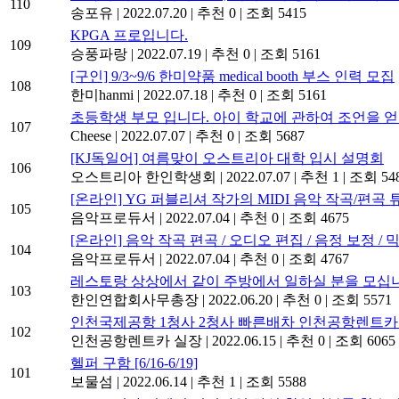
110
송포유
|
2022.07.20
|
추천 0
|
조회 5415
KPGA 프로입니다.
109
승풍파랑
|
2022.07.19
|
추천 0
|
조회 5161
[구인] 9/3~9/6 한미약품 medical booth 부스 인력 모집
108
한미hanmi
|
2022.07.18
|
추천 0
|
조회 5161
초등학생 부모 입니다. 아이 학교에 관하여 조언을 얻
107
Cheese
|
2022.07.07
|
추천 0
|
조회 5687
[KJ독일어] 여름맞이 오스트리아 대학 입시 설명회
106
오스트리아 한인학생회
|
2022.07.07
|
추천 1
|
조회 54
[온라인] YG 퍼블리셔 작가의 MIDI 음악 작곡/편곡
105
음악프로듀서
|
2022.07.04
|
추천 0
|
조회 4675
[온라인] 음악 작곡 편곡 / 오디오 편집 / 음정 보정 /
104
음악프로듀서
|
2022.07.04
|
추천 0
|
조회 4767
레스토랑 상상에서 같이 주방에서 일하실 분을 모십
103
한인연합회사무총장
|
2022.06.20
|
추천 0
|
조회 5571
인천국제공항 1청사 2청사 빠른배차 인천공항렌트
102
인천공항렌트카 실장
|
2022.06.15
|
추천 0
|
조회 6065
헬퍼 구함 [6/16-6/19]
101
보물섬
|
2022.06.14
|
추천 1
|
조회 5588