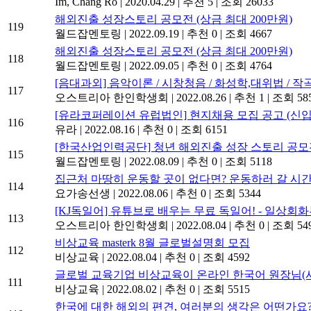
Im, Chang Ro
|
2020.04.29
|
추천 5
|
조회 26033
해외진출 성장스토리 공모전 (상금 최대 200만원)
119
월드잡멘토링
|
2022.09.19
|
추천 0
|
조회 4667
해외진출 성장스토리 공모전 (상금 최대 200만원)
118
월드잡멘토링
|
2022.09.05
|
추천 0
|
조회 4764
[음대과외] 음악이론 / 시창청음 / 화성학,대위법 / 
117
오스트리아 한인학생회
|
2022.08.26
|
추천 1
|
조회 58
[유라코퍼레이션 유럽법인] 현지채용 모집 공고 (신입
116
유라
|
2022.08.16
|
추천 0
|
조회 6151
[한국산업인력공단] 청년 해외진출 성장 스토리 공모전 
115
월드잡멘토링
|
2022.08.09
|
추천 0
|
조회 5118
집근처 마땅히 운동할 곳이 없다면? 운동하러 갈 시간
114
요가송선생
|
2022.08.06
|
추천 0
|
조회 5344
[KJ독일어] 유튜브로 배우는 무료 독일어! - 일상
113
오스트리아 한인학생회
|
2022.08.04
|
추천 0
|
조회 54
비상교육 masterk 8월 글로벌설명회 모집
112
비상교육
|
2022.08.04
|
추천 0
|
조회 4592
글로벌 교육기업 비상교육이 온라인 한국어 원장님(
111
비상교육
|
2022.08.02
|
추천 0
|
조회 5515
한국에 대한 해외의 편견, 여러분의 생각은 어떤가요?