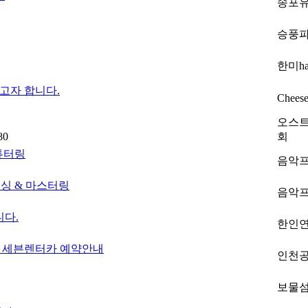
송포
승풍
한미ha
고자 합니다.
Chees
오스트
80
회
 튜터링
음악
 믹싱 & 마스터링
음악
니다.
한인
카 세븐렌터카 예약안내
인천공
보물