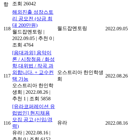
조회 26042
항
해외진출 성장스토
리 공모전 (상금 최
대 200만원)
월드잡멘토링
118
2022.09.05
월드잡멘토링
|
2022.09.05
|
추천 0
|
조회 4764
[음대과외] 음악이
론 / 시창청음 / 화성
학,대위법 / 작곡 과
외합니다. + 교수컨
오스트리아 한인학생
117
2022.08.26
택 가능
회
오스트리아 한인학
생회
|
2022.08.26
|
추천 1
|
조회 5858
[유라코퍼레이션 유
럽법인] 현지채용
모집 공고 (신입/경
유라
116
2022.08.16
력)
유라
|
2022.08.16
|
추천 0
|
조회 6152