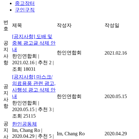
중고장터
구인구직
번
제목
작성자
작성일
호
[공지사항] 도배 및
공
중복 광고글 삭제 안
지
내
한인연합회
2021.02.16
사
한인연합회
|
항
2021.02.16
|
추천 2
|
조회 18031
[공지사항] 마스크/
의료용품 관련 광고,
공
사행성 광고 삭제 안
지
내
한인연합회
2020.05.15
사
한인연합회
|
항
2020.05.15
|
추천 3
|
조회 25115
공
한인공동체
지
Im, Chang Ro
|
Im, Chang Ro
2020.04.29
2020.04.29
|
추천 5
|
사