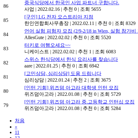
중국식당에서 한국인 사업 파트너 구합니다.
86
사업
|
2022.02.16
|
추천 0
|
조회 5655
[구인] LG 전자 오스트리아 지점
85
한인연합회사무총장
|
2022.02.11
|
추천 0
|
조회 8329
언어 실험 피험자 모집 (2/9-2/18 in Wien, 실험 참가비
84
AllesGute
|
2022.02.02
|
추천 0
|
조회 5520
터키로 여행오세요~~
83
니케이스트
|
2022.02.02
|
추천 1
|
조회 6083
스위스 한식당에서 한식 요리사를 찾습니다
82
aare
|
2022.01.25
|
추천 0
|
조회 6942
[고민상담, 심리상담] 도움 드립니다
81
심리상담
|
2022.01.24
|
추천 2
|
조회 3675
[인턴 기회] 위즈덤 아고라 대학생 인턴 모집
80
위즈덤아고라
|
2022.01.08
|
추천 0
|
조회 5729
[인턴 기회] 위즈덤 아고라 중.고등학교 인턴십 모집
79
위즈덤아고라
|
2022.01.08
|
추천 0
|
조회 5284
처음
«
11
12