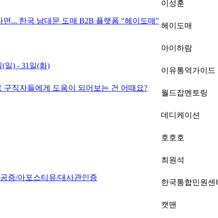
이성훈
.. 한국 남대문 도매 B2B 플랫폼 "헤이도매"
헤이도매
아이하람
) - 31일(화)
이유통역가이드
로 구직자들에게 도움이 되어보는 건 어때요?
월드잡멘토링
데디케이션
호호호
최원석
역/공증/아포스티유/대사관인증
한국통합민원센
캣맨