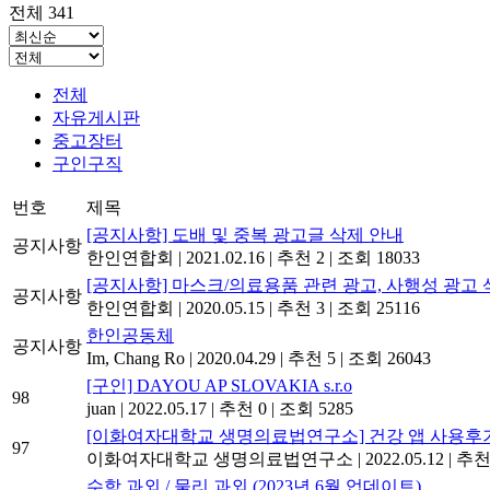
전체 341
전체
자유게시판
중고장터
구인구직
번호
제목
[공지사항] 도배 및 중복 광고글 삭제 안내
공지사항
한인연합회
|
2021.02.16
|
추천 2
|
조회 18033
[공지사항] 마스크/의료용품 관련 광고, 사행성 광고 
공지사항
한인연합회
|
2020.05.15
|
추천 3
|
조회 25116
한인공동체
공지사항
Im, Chang Ro
|
2020.04.29
|
추천 5
|
조회 26043
[구인] DAYOU AP SLOVAKIA s.r.o
98
juan
|
2022.05.17
|
추천 0
|
조회 5285
[이화여자대학교 생명의료법연구소] 건강 앱 사용후
97
이화여자대학교 생명의료법연구소
|
2022.05.12
|
추천
수학 과외 / 물리 과외 (2023년 6월 업데이트)