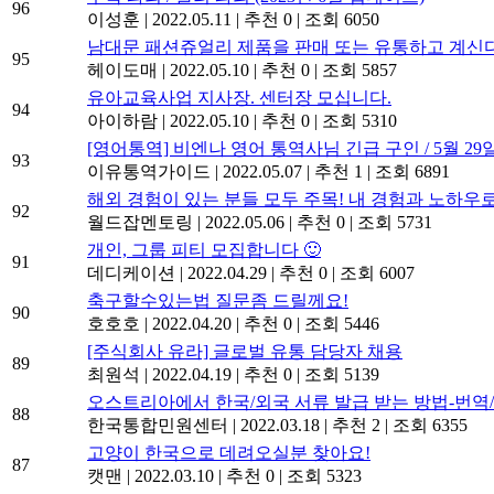
96
이성훈
|
2022.05.11
|
추천 0
|
조회 6050
남대문 패션쥬얼리 제품을 판매 또는 유통하고 계신다면.
95
헤이도매
|
2022.05.10
|
추천 0
|
조회 5857
유아교육사업 지사장. 센터장 모십니다.
94
아이하람
|
2022.05.10
|
추천 0
|
조회 5310
[영어통역] 비엔나 영어 통역사님 긴급 구인 / 5월 29일(일
93
이유통역가이드
|
2022.05.07
|
추천 1
|
조회 6891
해외 경험이 있는 분들 모두 주목! 내 경험과 노하우
92
월드잡멘토링
|
2022.05.06
|
추천 0
|
조회 5731
개인, 그룹 피티 모집합니다 🙂
91
데디케이션
|
2022.04.29
|
추천 0
|
조회 6007
축구할수있는법 질문좀 드릴께요!
90
호호호
|
2022.04.20
|
추천 0
|
조회 5446
[주식회사 유라] 글로벌 유통 담당자 채용
89
최원석
|
2022.04.19
|
추천 0
|
조회 5139
오스트리아에서 한국/외국 서류 발급 받는 방법-번
88
한국통합민원센터
|
2022.03.18
|
추천 2
|
조회 6355
고양이 한국으로 데려오실분 찾아요!
87
캣맨
|
2022.03.10
|
추천 0
|
조회 5323