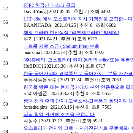
FFP2 한국산 마스크 공급
57
David Yang
|
2021.05.05
|
추천 2
|
조회 4492
LHP a&c 에서 오스트리아 지사 가맹점을 모집합니다
56
BAANHADA
|
2021.04.25
|
추천 0
|
조회 6682
체코 프라하 한인상점 "리부셰프라하" 빅세일!
55
쿠기
|
2021.04.21
|
추천 0
|
조회 6717
나트륨 제로 소금 ( Sodium Free) 수출
54
manzana
|
2021.04.13
|
추천 0
|
조회 6922
(주)휴비딕_오스트리아 현지 온라인 seller 또는 유
53
HuBDIC
|
2021.03.30
|
추천 0
|
조회 6717
한국 들어가실때 경북쪽으로 들어가시는분들 자가격
52
푸른하늘은하수
|
2021.03.24
|
추천 0
|
조회 7063
한국을 방문 또는 현지국가에서 본인 인증용으로 필요한 
51
코리아셀폰
|
2021.03.23
|
추천 0
|
조회 5652
평택 전원 주택 단지 | 고국소식-고국은퇴 희망자대
50
forestheights
|
2021.03.16
|
추천 0
|
조회 7563
식당 창업 관련해 조언을 구합니다
49
박성주
|
2021.03.13
|
추천 0
|
조회 5923
오스트리아 전지역 코로나 자가진단키트 무료배포/ 어
48