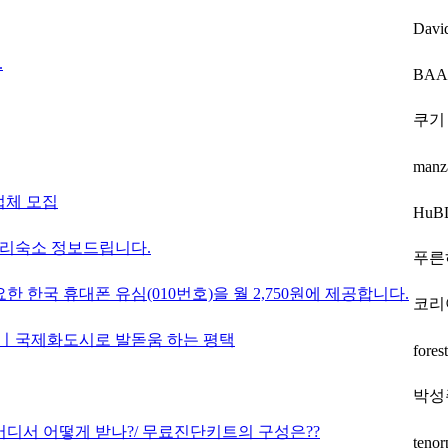
Davi
.
BA
쿠기
manz
통업체 모집
HuB
리숙소 정보드립니다.
푸른
한국 휴대폰 유심(010번호)을 월 2,750원에 제공합니다.
코리
상ㅣ국제화도시로 발돋움 하는 평택
fores
박성
디서 어떻게 받나?/ 무료진단키트의 구성은??
tenor