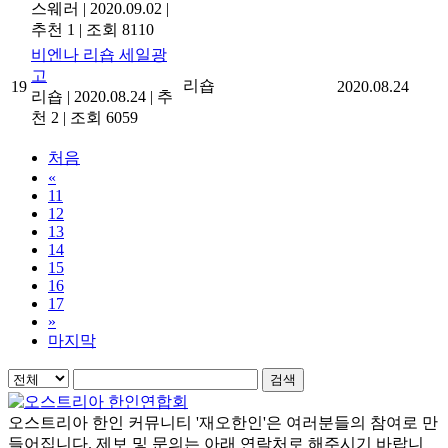
스웨러
|
2020.09.02
|
추천 1
|
조회 8110
비엔나 리숍 세일광
고
리숍
19
2020.08.24
리숍
|
2020.08.24
|
추
천 2
|
조회 6059
처음
«
11
12
13
14
15
16
17
»
마지막
검색
오스트리아 한인 커뮤니티 '재오한인'은 여러분들의 참여로 만
들어집니다. 제보 및 문의는 아래 연락처로 해주시기 바랍니