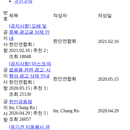
구인구직
번
제목
작성자
작성일
호
[공지사항] 도배 및
공
중복 광고글 삭제 안
지
내
한인연합회
2021.02.16
사
한인연합회
|
항
2021.02.16
|
추천 2
|
조회 18048
[공지사항] 마스크/의
공
료용품 관련 광고, 사
지
행성 광고 삭제 안내
한인연합회
2020.05.15
사
한인연합회
|
항
2020.05.15
|
추천 3
|
조회 25130
공
한인공동체
지
Im, Chang Ro
|
Im, Chang Ro
2020.04.29
2020.04.29
|
추천 5
|
사
조회 26057
항
(유기견 이동봉사 관