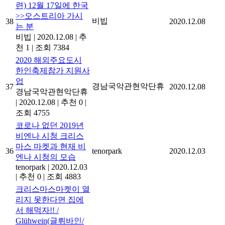
련) 12월 17일에 한국
>>오스트리아 가시
비빕
38
2020.12.08
는 분
비빕
|
2020.12.08
|
추
천 1
|
조회 7384
2020 해외주요도시
한인축제참가 지원사
업
경남국악관현악단휴
37
2020.12.08
경남국악관현악단휴
|
2020.12.08
|
추천 0
|
조회 4755
코로나 없던 2019년
비엔나 시청 크리스
마스 마켓과 현재 비
36
tenorpark
2020.12.03
엔나 시청의 모습
tenorpark
|
2020.12.03
|
추천 0
|
조회 4883
크리스마스마켓이 열
리지 못한다면 집에
서 해먹자!! /
Glühwein(글뤼바인/