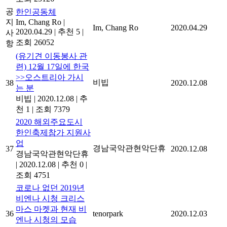
공
한인공동체
지
Im, Chang Ro
|
Im, Chang Ro
2020.04.29
2020.04.29
|
추천 5
|
사
조회 26052
항
(유기견 이동봉사 관
련) 12월 17일에 한국
>>오스트리아 가시
비빕
38
2020.12.08
는 분
비빕
|
2020.12.08
|
추
천 1
|
조회 7379
2020 해외주요도시
한인축제참가 지원사
업
경남국악관현악단휴
37
2020.12.08
경남국악관현악단휴
|
2020.12.08
|
추천 0
|
조회 4751
코로나 없던 2019년
비엔나 시청 크리스
마스 마켓과 현재 비
36
tenorpark
2020.12.03
엔나 시청의 모습