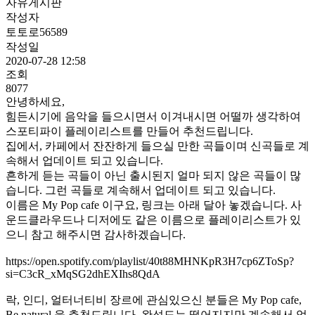
자유게시판
작성자
토토로56589
작성일
2020-07-28 12:58
조회
8077
안녕하세요,
힘든시기에 음악을 들으시면서 이겨내시면 어떨까 생각하여
스포티파이 플레이리스트를 만들어 추천드립니다.
집에서, 카페에서 잔잔하게 들으실 만한 곡들이며 신곡들로 계
속해서 업데이트 되고 있습니다.
흔하게 듣는 곡들이 아닌 출시된지 얼마 되지 않은 곡들이 많
습니다. 그런 곡들로 계속해서 업데이트 되고 있습니다.
이름은 My Pop cafe 이구요, 링크는 아래 달아 놓겠습니다. 사
운드클라우드나 디저에도 같은 이름으로 플레이리스트가 있
으니 참고 해주시면 감사하겠습니다.
https://open.spotify.com/playlist/40t88MHNKpR3H7cp6ZToSp?
si=C3cR_xMqSG2dhEXIhs8QdA
락, 인디, 얼터너티비 장르에 관심있으신 분들은 My Pop cafe,
Be natural 을 추천드립니다. 완성도는 떨어지지만 계속해서 업