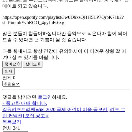
데이트 되고 있습니다.
https://open.spotify.com/playlist/3w0D9xsQHH5LP7QrbK71k2?
si=f6mmbYvbROO_4pyJpFs6xg
많은 분들이 힘들어하십니다만 음악으로 작은나마 힘이 되어
드릴 수 있다면 큰 기쁨이 될 것 같습니다.
다들 힘내시고 항상 건강에 유의하시어 이 어려운 상황 잘 이
겨내실 수 있기를 바랍니다.
좋아요
0
싫어요
0
인쇄
전체
0
댓글을 남기려면
로그인
하세요.
«
중고차 매매 합니다.
강원키즈트리엔날레 2020 국제 어린이 미술 공모전 [키즈 그
린 커넥션] 모집 공고
»
목록보기
전체 341