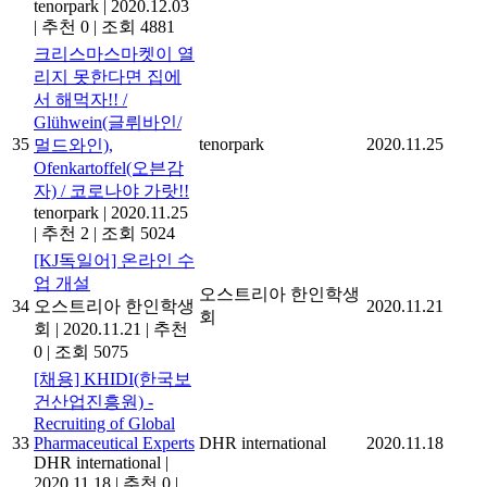
tenorpark
|
2020.12.03
|
추천 0
|
조회 4881
크리스마스마켓이 열
리지 못한다면 집에
서 해먹자!! /
Glühwein(글뤼바인/
35
tenorpark
2020.11.25
멀드와인),
Ofenkartoffel(오븐감
자) / 코로나야 가랏!!
tenorpark
|
2020.11.25
|
추천 2
|
조회 5024
[KJ독일어] 온라인 수
업 개설
오스트리아 한인학생
34
오스트리아 한인학생
2020.11.21
회
회
|
2020.11.21
|
추천
0
|
조회 5075
[채용] KHIDI(한국보
건산업진흥원) -
Recruiting of Global
33
Pharmaceutical Experts
DHR international
2020.11.18
DHR international
|
2020.11.18
|
추천 0
|