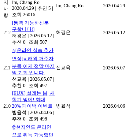
지
Im, Chang Ro
|
Im, Chang Ro
2020.04.29
2020.04.29
|
추천 5
|
사
조회 26016
항
[통역 가능하신분
구합니다!]
허경은
212
2026.05.12
허경은
|
2026.05.12
|
추천 0
|
조회 507
⭐[온라인 실습 추가
연장]⭐ 해외 거주자
분들 이제 정말 마지
선교육
211
2026.05.07
막 기회 입니다.
선교육
|
2026.05.07
|
추천 0
|
조회 497
[EUX] 설레는 봄, 새
학기 맞이! 최대
210
20% 페이백 이벤트
빙율석
2026.04.06
빙율석
|
2026.04.06
|
추천 0
|
조회 498
☝️현지인도 온라인
으로 취득 가능했던