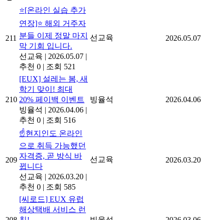
⭐[온라인 실습 추가
연장]⭐ 해외 거주자
분들 이제 정말 마지
선교육
211
2026.05.07
막 기회 입니다.
선교육
|
2026.05.07
|
추천 0
|
조회 521
[EUX] 설레는 봄, 새
학기 맞이! 최대
210
20% 페이백 이벤트
빙율석
2026.04.06
빙율석
|
2026.04.06
|
추천 0
|
조회 516
☝️현지인도 온라인
으로 취득 가능했던
자격증, 곧 방식 바
선교육
209
2026.03.20
뀝니다
선교육
|
2026.03.20
|
추천 0
|
조회 585
[씨로드] EUX 유럽
해상택배 서비스 런
208
칭!
빙율석
2026.03.06