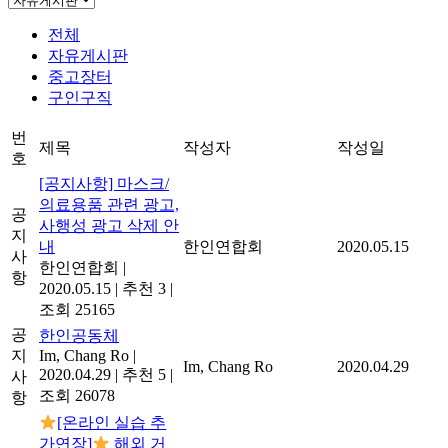
전체
자유게시판
중고장터
구인구직
번
제목
작성자
작성일
호
[공지사항] 마스크/
의료용품 관련 광고,
공
사행성 광고 삭제 안
지
내
한인연합회
2020.05.15
사
한인연합회
|
항
2020.05.15
|
추천 3
|
조회 25165
공
한인공동체
지
Im, Chang Ro
|
Im, Chang Ro
2020.04.29
2020.04.29
|
추천 5
|
사
조회 26078
항
[온라인 실습 추
가연장]
해외 거