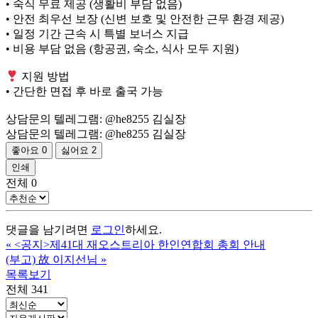
• 숙식 무료 제공 (생활비 부담 없음)
• 안전 최우선 보장 (신변 보호 및 안전한 근무 환경 제공)
• 일정 기간 근속 시 특별 보너스 지급
• 비용 부담 없음 (항공권, 숙소, 식사 모두 지원)
지원 방법
• 간단한 면접 후 바로 출국 가능
상담문의 텔레그램: @he8255 김실장
상담문의 텔레그램: @he8255 김실장
좋아요
0
싫어요
2
인쇄
전체
0
댓글을 남기려면
로그인
하세요.
«
<공지>제41대 재오스트리아 한인연합회 총회 안내
(부고) 故 이지선님
»
목록보기
전체 341