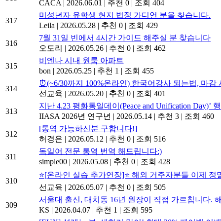
CACA
|
2026.06.01
|
추천 0
|
조회 404
미성년자 유학생 현지 법정 가디언 분을 찾습니다.
317
Leila
|
2026.05.28
|
추천 0
|
조회 429
7월 31일 빈에서 4시간 가이드 해주실 분 찾습니다
316
오도리
|
2026.05.26
|
추천 0
|
조회 462
비엔나 시내 원룸 아파트
315
bon
|
2026.05.25
|
추천 1
|
조회 455
⏰(~6/30까지 100%온라인) 한국어강사 되는법, 마감
314
선교육
|
2026.05.20
|
추천 0
|
조회 401
지난 4.23 평화통일데이(Peace and Unification Day)
313
IIASA 2026년 연구년
|
2026.05.14
|
추천 3
|
조회 460
[통역 가능하신분 구합니다!]
312
허경은
|
2026.05.12
|
추천 0
|
조회 516
독일어 전문 통역 번역 해드립니다:)
311
simple00
|
2026.05.08
|
추천 0
|
조회 428
⭐[온라인 실습 추가연장]⭐ 해외 거주자분들 이제 정
310
선교육
|
2026.05.07
|
추천 0
|
조회 505
서울대 출신, 대치동 16년 원장이 직접 가르칩니다. 
309
KS
|
2026.04.07
|
추천 1
|
조회 595