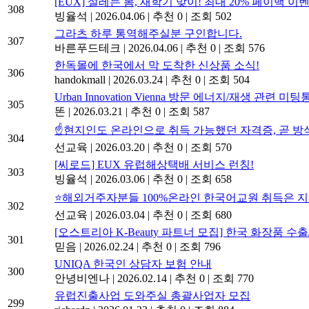
[EUX] 설레는 봄, 새학기 맞이! 최대 20% 페이백 이
308
빙율석
|
2026.04.06
|
추천 0
|
조회 502
그라츠 하루 통역해주실분 구인합니다.
307
바른푸드테크
|
2026.04.06
|
추천 0
|
조회 576
한독몰에 한국에서 막 도착한 신상품 소식!
306
handokmall
|
2026.03.24
|
추천 0
|
조회 504
Urban Innovation Vienna 방문 에너지/재생 관련 미
305
똔
|
2026.03.21
|
추천 0
|
조회 587
☝️현지인도 온라인으로 취득 가능했던 자격증, 곧 방
304
선교육
|
2026.03.20
|
추천 0
|
조회 570
[씨로드] EUX 유럽해상택배 서비스 런칭!
303
빙율석
|
2026.03.06
|
추천 0
|
조회 658
⭐해외거주자분들 100%온라인 한국어교원 취득은 지
302
선교육
|
2026.03.04
|
추천 0
|
조회 680
[오스트리아 K-Beauty 파트너 모집] 한국 화장품 
301
믿음
|
2026.02.24
|
추천 0
|
조회 796
UNIQA 한국인 상담자 보험 안내
300
안녕비엔나
|
2026.02.14
|
추천 0
|
조회 770
유럽진출사업 도와주실 총괄사업자 모집
299