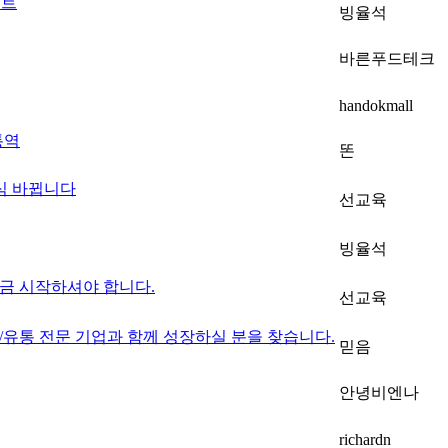
벤트
빙율석
바른푸드테크
handokmall
팅통역
똔
식 바뀝니다
선교육
빙율석
금 시작하셔야 합니다.
선교육
수출/유통 전문 기업과 함께 성장하실 분을 찾습니다.
믿음
안녕비엔나
richardn