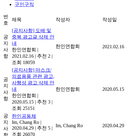
구인구직
번
제목
작성자
작성일
호
[공지사항] 도배 및
공
중복 광고글 삭제 안
지
내
한인연합회
2021.02.16
사
한인연합회
|
항
2021.02.16
|
추천 2
|
조회 18059
[공지사항] 마스크/
의료용품 관련 광고,
공
사행성 광고 삭제 안
지
내
한인연합회
2020.05.15
사
한인연합회
|
항
2020.05.15
|
추천 3
|
조회 25151
공
한인공동체
지
Im, Chang Ro
|
Im, Chang Ro
2020.04.29
2020.04.29
|
추천 5
|
사
조회 26070
항