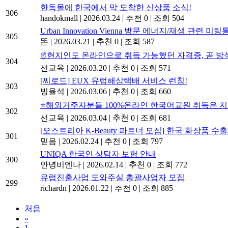
한독몰에 한국에서 막 도착한 신상품 소식!
306
handokmall
|
2026.03.24
|
추천 0
|
조회 504
Urban Innovation Vienna 방문 에너지/재생 관련 미
305
똔
|
2026.03.21
|
추천 0
|
조회 587
☝️현지인도 온라인으로 취득 가능했던 자격증, 곧 방
304
선교육
|
2026.03.20
|
추천 0
|
조회 571
[씨로드] EUX 유럽해상택배 서비스 런칭!
303
빙율석
|
2026.03.06
|
추천 0
|
조회 660
⭐해외거주자분들 100%온라인 한국어교원 취득은 지
302
선교육
|
2026.03.04
|
추천 0
|
조회 681
[오스트리아 K-Beauty 파트너 모집] 한국 화장품 
301
믿음
|
2026.02.24
|
추천 0
|
조회 797
UNIQA 한국인 상담자 보험 안내
300
안녕비엔나
|
2026.02.14
|
추천 0
|
조회 772
유럽진출사업 도와주실 총괄사업자 모집
299
richardn
|
2026.01.22
|
추천 0
|
조회 885
처음
«
1