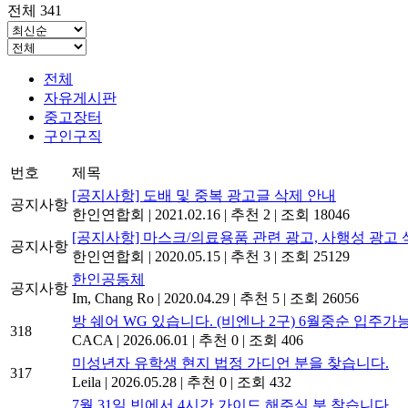
전체 341
전체
자유게시판
중고장터
구인구직
번호
제목
[공지사항] 도배 및 중복 광고글 삭제 안내
공지사항
한인연합회
|
2021.02.16
|
추천 2
|
조회 18046
[공지사항] 마스크/의료용품 관련 광고, 사행성 광고 
공지사항
한인연합회
|
2020.05.15
|
추천 3
|
조회 25129
한인공동체
공지사항
Im, Chang Ro
|
2020.04.29
|
추천 5
|
조회 26056
방 쉐어 WG 있습니다. (비엔나 2구) 6월중순 입주가
318
CACA
|
2026.06.01
|
추천 0
|
조회 406
미성년자 유학생 현지 법정 가디언 분을 찾습니다.
317
Leila
|
2026.05.28
|
추천 0
|
조회 432
7월 31일 빈에서 4시간 가이드 해주실 분 찾습니다