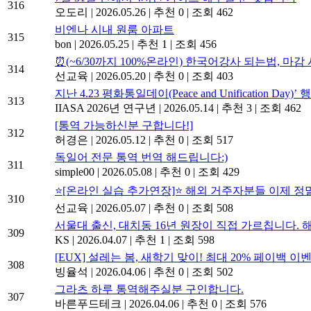
316
오도리
|
2026.05.26
|
추천 0
|
조회 462
비엔나 시내 원룸 아파트
315
bon
|
2026.05.25
|
추천 1
|
조회 456
⏰(~6/30까지 100%온라인) 한국어강사 되는법, 마감
314
선교육
|
2026.05.20
|
추천 0
|
조회 403
지난 4.23 평화통일데이(Peace and Unification Day)
313
IIASA 2026년 연구년
|
2026.05.14
|
추천 3
|
조회 462
[통역 가능하신분 구합니다!]
312
허경은
|
2026.05.12
|
추천 0
|
조회 517
독일어 전문 통역 번역 해드립니다:)
311
simple00
|
2026.05.08
|
추천 0
|
조회 429
⭐[온라인 실습 추가연장]⭐ 해외 거주자분들 이제 정
310
선교육
|
2026.05.07
|
추천 0
|
조회 508
서울대 출신, 대치동 16년 원장이 직접 가르칩니다. 
309
KS
|
2026.04.07
|
추천 1
|
조회 598
[EUX] 설레는 봄, 새학기 맞이! 최대 20% 페이백 이
308
빙율석
|
2026.04.06
|
추천 0
|
조회 502
그라츠 하루 통역해주실분 구인합니다.
307
바른푸드테크
|
2026.04.06
|
추천 0
|
조회 576