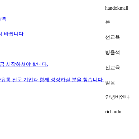
handokmall
팅통역
똔
식 바뀝니다
선교육
빙율석
금 시작하셔야 합니다.
선교육
수출/유통 전문 기업과 함께 성장하실 분을 찾습니다.
믿음
안녕비엔나
richardn