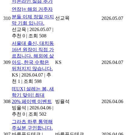
⭐[온라인 실습 추가
연장]⭐ 해외 거주자
분들 이제 정말 마지
선교육
310
2026.05.07
막 기회 입니다.
선교육
|
2026.05.07
|
추천 0
|
조회 508
서울대 출신, 대치동
16년 원장이 직접 가
르칩니다. 해외에 살
309
아도, 한국 수학은
KS
2026.04.07
뒤처지지 않습니다.
KS
|
2026.04.07
|
추
천 1
|
조회 598
[EUX] 설레는 봄, 새
학기 맞이! 최대
308
20% 페이백 이벤트
빙율석
2026.04.06
빙율석
|
2026.04.06
|
추천 0
|
조회 502
그라츠 하루 통역해
주실분 구인합니다.
307
바른푸드테크
|
바른푸드테크
2026.04.06