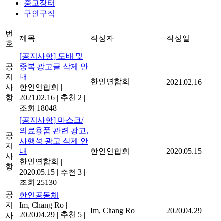
중고장터
구인구직
번
제목
작성자
작성일
호
[공지사항] 도배 및
공
중복 광고글 삭제 안
지
내
한인연합회
2021.02.16
사
한인연합회
|
항
2021.02.16
|
추천 2
|
조회 18048
[공지사항] 마스크/
의료용품 관련 광고,
공
사행성 광고 삭제 안
지
내
한인연합회
2020.05.15
사
한인연합회
|
항
2020.05.15
|
추천 3
|
조회 25130
공
한인공동체
지
Im, Chang Ro
|
Im, Chang Ro
2020.04.29
2020.04.29
|
추천 5
|
사