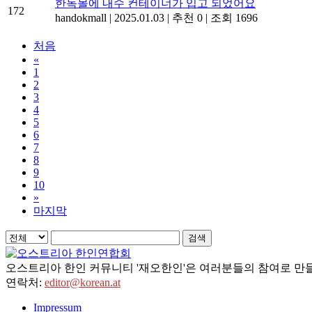
한독몰에 내수 컨테이너가 입고 되었어요
172
handokmall
|
2025.01.03
|
추천 0
|
조회 1696
처음
«
1
2
3
4
5
6
7
8
9
10
»
마지막
검색
오스트리아 한인 커뮤니티 '재오한인'은 여러분들의 참여로 만들
연락처:
editor@korean.at
Impressum