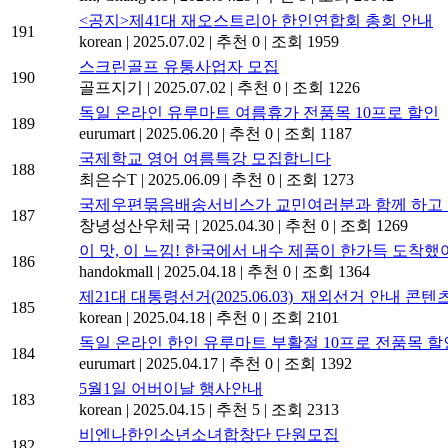
<공지>제41대 재오스트리아 한인연합회 총회 안내
191
korean
|
2025.07.02
|
추천 0
|
조회 1959
스크린골프 유통사업자 모집
190
골프지기
|
2025.07.02
|
추천 0
|
조회 1226
독일 온라인 유루마트 여름휴가 전품목 10프로 할인
189
eurumart
|
2025.06.20
|
추천 0
|
조회 1187
국제학교 영어 여름특강 모집합니다
188
최은수T
|
2025.06.09
|
추천 0
|
조회 1273
국제우편묶음배송서비스가 교민여러분과 함께 하고 
187
창녕성산우체국
|
2025.04.30
|
추천 0
|
조회 1269
이 맛, 이 느낌! 한국에서 내수 제품이 한가득 도착했어
186
handokmall
|
2025.04.18
|
추천 0
|
조회 1364
제21대 대통령선거(2025.06.03)_재외선거 안내 콘텐
185
korean
|
2025.04.18
|
추천 0
|
조회 2101
독일 온라인 한인 유루마트 부활절 10프로 전품목 할
184
eurumart
|
2025.04.17
|
추천 0
|
조회 1392
5월1일 어버이날 행사안내
183
korean
|
2025.04.15
|
추천 5
|
조회 2313
비엔나한인소년소녀합창단 단원모집
182