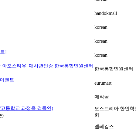
handokmall
korean
korean
트]
korean
공증 아포스티유, 대사관인증 한국통합민원센터
한국통합민원센터
 이벤트
eurumart
매직곰
중/고등학교 과정을 곁들인)
오스트리아 한인학
회
29
엘레강스