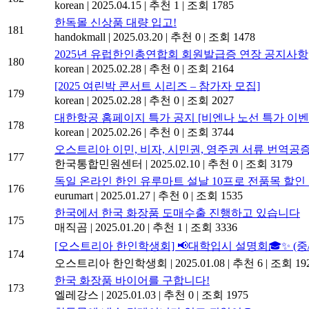
korean
|
2025.04.15
|
추천 1
|
조회 1785
한독몰 신상품 대량 입고!
181
handokmall
|
2025.03.20
|
추천 0
|
조회 1478
2025년 유럽한인총연합회 회원발급증 연장 공지사항
180
korean
|
2025.02.28
|
추천 0
|
조회 2164
[2025 여린박 콘서트 시리즈 – 참가자 모집]
179
korean
|
2025.02.28
|
추천 0
|
조회 2027
대한항공 홈페이지 특가 공지 [비엔나 노선 특가 이벤
178
korean
|
2025.02.26
|
추천 0
|
조회 3744
오스트리아 이민, 비자, 시민권, 영주권 서류 번역
177
한국통합민원센터
|
2025.02.10
|
추천 0
|
조회 3179
독일 온라인 한인 유루마트 설날 10프로 전품목 할인
176
eurumart
|
2025.01.27
|
추천 0
|
조회 1535
한국에서 한국 화장품 도매수출 진행하고 있습니다
175
매직곰
|
2025.01.20
|
추천 1
|
조회 3336
[오스트리아 한인학생회] 📢대학입시 설명회🎓✨ (
174
오스트리아 한인학생회
|
2025.01.08
|
추천 6
|
조회 19
한국 화장품 바이어를 구합니다!
173
엘레강스
|
2025.01.03
|
추천 0
|
조회 1975