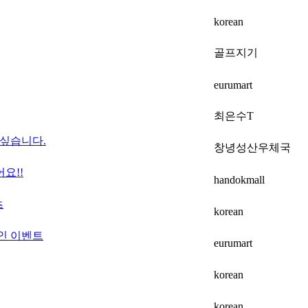
korean
골프지기
eurumart
최은수T
싶습니다.
창녕성산우체국
요!!
handokmall
츠
korean
인 이벤트
eurumart
korean
korean