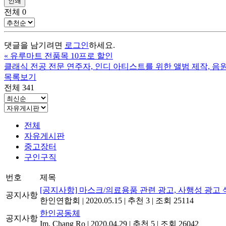
인쇄
전체
0
댓글을 남기려면
로그인
하세요.
«
유루마트 전품목 10프로 할인
클래식 전공 전문 연주자, 인디 아티스트를 위한 앨범 제작, 음
목록보기
전체 341
전체
자유게시판
중고장터
구인구직
번호
제목
[공지사항] 마스크/의료용품 관련 광고, 사행성 광고 
공지사항
한인연합회
|
2020.05.15
|
추천 3
|
조회 25114
한인공동체
공지사항
Im, Chang Ro
|
2020.04.29
|
추천 5
|
조회 26042