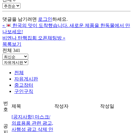
댓글을 남기려면
로그인
하세요.
«
한국의 맛이 도착했습니다. 새로운 제품을 한독몰에서 만
나보세요!
비엔나 탄핵집회 오픈채팅방
»
목록보기
전체 341
전체
자유게시판
중고장터
구인구직
번
제목
작성자
작성일
호
[공지사항] 마스크/
의료용품 관련 광고,
공
사행성 광고 삭제 안
지