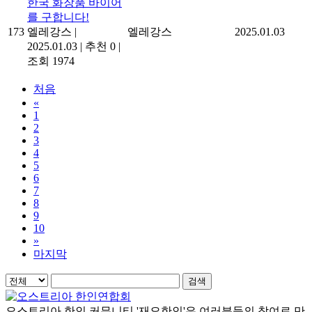
한국 화장품 바이어
를 구합니다!
173
엘레강스
|
엘레강스
2025.01.03
2025.01.03
|
추천 0
|
조회 1974
처음
«
1
2
3
4
5
6
7
8
9
10
»
마지막
검색
오스트리아 한인 커뮤니티 '재오한인'은 여러분들의 참여로 만