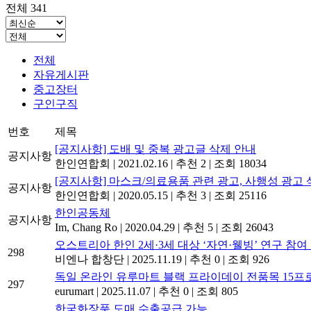
전체 341
전체
자유게시판
중고장터
구인구직
번호
제목
[공지사항] 도배 및 중복 광고글 삭제 안내
공지사항
한인연합회
|
2021.02.16
|
추천 2
|
조회 18034
[공지사항] 마스크/의료용품 관련 광고, 사행성 광고 
공지사항
한인연합회
|
2020.05.15
|
추천 3
|
조회 25116
한인공동체
공지사항
Im, Chang Ro
|
2020.04.29
|
추천 5
|
조회 26043
오스트리아 한인 2세·3세 대상 ‘자연·웰빙’ 연구 참
298
비엔나 합창단
|
2025.11.19
|
추천 0
|
조회 926
독일 온라인 유루마트 블랙 프라이데이 전품목 15프
297
eurumart
|
2025.11.07
|
추천 0
|
조회 805
한국화장품 도매 수출공급 가능