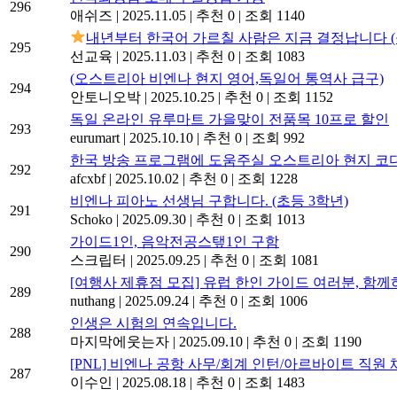
296
애쉬즈
|
2025.11.05
|
추천 0
|
조회 1140
내년부터 한국어 가르칠 사람은 지금 결정납니다 (
295
선교육
|
2025.11.03
|
추천 0
|
조회 1083
(오스트리아 비엔나 현지 영어,독일어 통역사 급구)
294
안토니오박
|
2025.10.25
|
추천 0
|
조회 1152
독일 온라인 유루마트 가을맞이 전품목 10프로 할인
293
eurumart
|
2025.10.10
|
추천 0
|
조회 992
한국 방송 프로그램에 도움주실 오스트리아 현지 
292
afcxbf
|
2025.10.02
|
추천 0
|
조회 1228
비엔나 피아노 선생님 구합니다. (초등 3학년)
291
Schoko
|
2025.09.30
|
추천 0
|
조회 1013
가이드1인, 음악전공스탶1인 구함
290
스크립터
|
2025.09.25
|
추천 0
|
조회 1081
[여행사 제휴점 모집] 유럽 한인 가이드 여러분, 함께
289
nuthang
|
2025.09.24
|
추천 0
|
조회 1006
인생은 시험의 연속입니다.
288
마지막에웃는자
|
2025.09.10
|
추천 0
|
조회 1190
[PNL] 비엔나 공항 사무/회계 인턴/아르바이트 직원 채용 
287
이수인
|
2025.08.18
|
추천 0
|
조회 1483