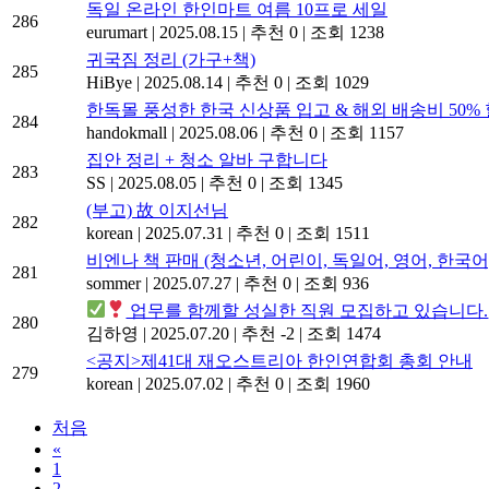
독일 온라인 한인마트 여름 10프로 세일
286
eurumart
|
2025.08.15
|
추천 0
|
조회 1238
귀국짐 정리 (가구+책)
285
HiBye
|
2025.08.14
|
추천 0
|
조회 1029
한독몰 풍성한 한국 신상품 입고 & 해외 배송비 50% 
284
handokmall
|
2025.08.06
|
추천 0
|
조회 1157
집안 정리 + 청소 알바 구합니다
283
SS
|
2025.08.05
|
추천 0
|
조회 1345
(부고) 故 이지선님
282
korean
|
2025.07.31
|
추천 0
|
조회 1511
비엔나 책 판매 (청소년, 어린이, 독일어, 영어, 한국어
281
sommer
|
2025.07.27
|
추천 0
|
조회 936
업무를 함께할 성실한 직원 모집하고 있습니다.
280
김하영
|
2025.07.20
|
추천 -2
|
조회 1474
<공지>제41대 재오스트리아 한인연합회 총회 안내
279
korean
|
2025.07.02
|
추천 0
|
조회 1960
처음
«
1
2