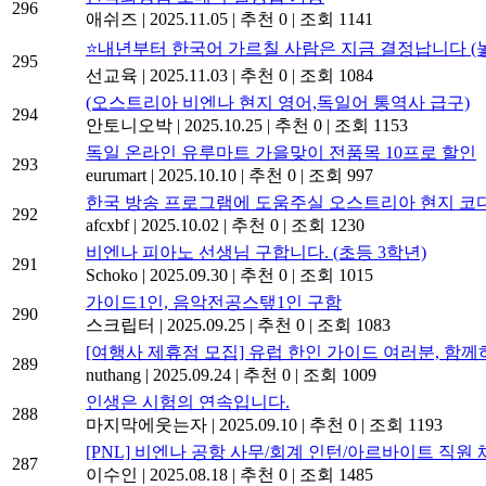
296
애쉬즈
|
2025.11.05
|
추천 0
|
조회 1141
⭐내년부터 한국어 가르칠 사람은 지금 결정납니다 (놓
295
선교육
|
2025.11.03
|
추천 0
|
조회 1084
(오스트리아 비엔나 현지 영어,독일어 통역사 급구)
294
안토니오박
|
2025.10.25
|
추천 0
|
조회 1153
독일 온라인 유루마트 가을맞이 전품목 10프로 할인
293
eurumart
|
2025.10.10
|
추천 0
|
조회 997
한국 방송 프로그램에 도움주실 오스트리아 현지 
292
afcxbf
|
2025.10.02
|
추천 0
|
조회 1230
비엔나 피아노 선생님 구합니다. (초등 3학년)
291
Schoko
|
2025.09.30
|
추천 0
|
조회 1015
가이드1인, 음악전공스탶1인 구함
290
스크립터
|
2025.09.25
|
추천 0
|
조회 1083
[여행사 제휴점 모집] 유럽 한인 가이드 여러분, 함께
289
nuthang
|
2025.09.24
|
추천 0
|
조회 1009
인생은 시험의 연속입니다.
288
마지막에웃는자
|
2025.09.10
|
추천 0
|
조회 1193
[PNL] 비엔나 공항 사무/회계 인턴/아르바이트 직원 채용 
287
이수인
|
2025.08.18
|
추천 0
|
조회 1485