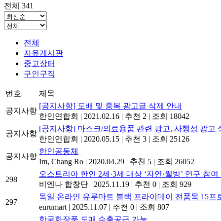
전체 341
전체
자유게시판
중고장터
구인구직
번호
제목
[공지사항] 도배 및 중복 광고글 삭제 안내
공지사항
한인연합회
|
2021.02.16
|
추천 2
|
조회 18042
[공지사항] 마스크/의료용품 관련 광고, 사행성 광고 
공지사항
한인연합회
|
2020.05.15
|
추천 3
|
조회 25126
한인공동체
공지사항
Im, Chang Ro
|
2020.04.29
|
추천 5
|
조회 26052
오스트리아 한인 2세·3세 대상 ‘자연·웰빙’ 연구 참
298
비엔나 합창단
|
2025.11.19
|
추천 0
|
조회 929
독일 온라인 유루마트 블랙 프라이데이 전품목 15프
297
eurumart
|
2025.11.07
|
추천 0
|
조회 807
한국화장품 도매 수출공급 가능