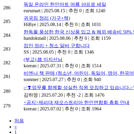
독일 온라인 한인마트 여름 10프로 세일
286
eurumart
|
2025.08.15
|
추천 0
|
조회 1240
귀국짐 정리 (가구+책)
285
HiBye
|
2025.08.14
|
추천 0
|
조회 1031
한독몰 풍성한 한국 신상품 입고 & 해외 배송비 50% 
284
handokmall
|
2025.08.06
|
추천 0
|
조회 1159
집안 정리 + 청소 알바 구합니다
283
SS
|
2025.08.05
|
추천 0
|
조회 1346
(부고) 故 이지선님
282
korean
|
2025.07.31
|
추천 0
|
조회 1514
비엔나 책 판매 (청소년, 어린이, 독일어, 영어, 한국어
281
sommer
|
2025.07.27
|
추천 0
|
조회 940
✅❣️ 업무를 함께할 성실한 직원 모집하고 있습니다.
280
김하영
|
2025.07.20
|
추천 -2
|
조회 1476
<공지>제41대 재오스트리아 한인연합회 총회 안내
279
korean
|
2025.07.02
|
추천 0
|
조회 1964
처음
«
1