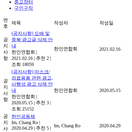
중고장터
구인구직
번
제목
작성자
작성일
호
[공지사항] 도배 및
공
중복 광고글 삭제 안
지
내
한인연합회
2021.02.16
사
한인연합회
|
항
2021.02.16
|
추천 2
|
조회 18059
[공지사항] 마스크/
의료용품 관련 광고,
공
사행성 광고 삭제 안
지
내
한인연합회
2020.05.15
사
한인연합회
|
항
2020.05.15
|
추천 3
|
조회 25152
공
한인공동체
지
Im, Chang Ro
|
Im, Chang Ro
2020.04.29
2020.04.29
|
추천 5
|
사