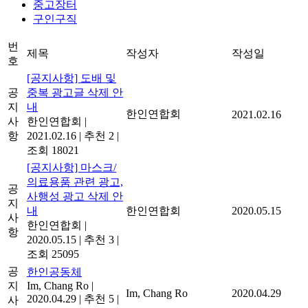
중고장터
구인구직
번
제목
작성자
작성일
호
[공지사항] 도배 및
공
중복 광고글 삭제 안
지
내
한인연합회
2021.02.16
사
한인연합회
|
항
2021.02.16
|
추천 2
|
조회 18021
[공지사항] 마스크/
의료용품 관련 광고,
공
사행성 광고 삭제 안
지
내
한인연합회
2020.05.15
사
한인연합회
|
항
2020.05.15
|
추천 3
|
조회 25095
공
한인공동체
지
Im, Chang Ro
|
Im, Chang Ro
2020.04.29
2020.04.29
|
추천 5
|
사