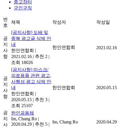
중고장터
구인구직
번
제목
작성자
작성일
호
[공지사항] 도배 및
공
중복 광고글 삭제 안
지
내
한인연합회
2021.02.16
사
한인연합회
|
항
2021.02.16
|
추천 2
|
조회 18026
[공지사항] 마스크/
의료용품 관련 광고,
공
사행성 광고 삭제 안
지
내
한인연합회
2020.05.15
사
한인연합회
|
항
2020.05.15
|
추천 3
|
조회 25107
공
한인공동체
지
Im, Chang Ro
|
Im, Chang Ro
2020.04.29
2020.04.29
|
추천 5
|
사