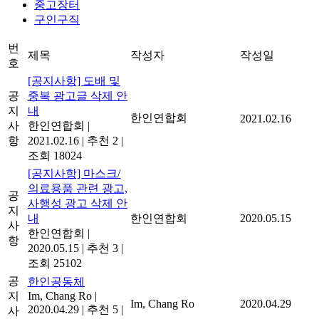
중고장터
구인구직
번
제목
작성자
작성일
호
[공지사항] 도배 및
공
중복 광고글 삭제 안
지
내
한인연합회
2021.02.16
사
한인연합회
|
항
2021.02.16
|
추천 2
|
조회 18024
[공지사항] 마스크/
의료용품 관련 광고,
공
사행성 광고 삭제 안
지
내
한인연합회
2020.05.15
사
한인연합회
|
항
2020.05.15
|
추천 3
|
조회 25102
공
한인공동체
지
Im, Chang Ro
|
Im, Chang Ro
2020.04.29
2020.04.29
|
추천 5
|
사