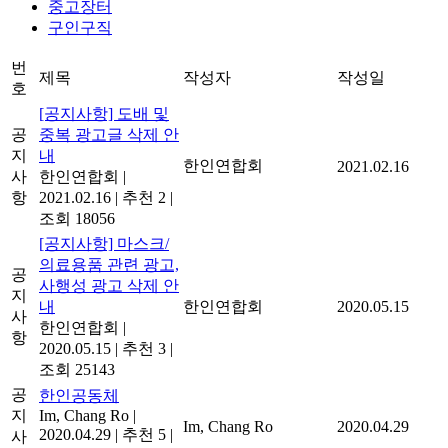
중고장터
구인구직
번
제목
작성자
작성일
호
[공지사항] 도배 및
공
중복 광고글 삭제 안
지
내
한인연합회
2021.02.16
사
한인연합회
|
항
2021.02.16
|
추천 2
|
조회 18056
[공지사항] 마스크/
의료용품 관련 광고,
공
사행성 광고 삭제 안
지
내
한인연합회
2020.05.15
사
한인연합회
|
항
2020.05.15
|
추천 3
|
조회 25143
공
한인공동체
지
Im, Chang Ro
|
Im, Chang Ro
2020.04.29
2020.04.29
|
추천 5
|
사